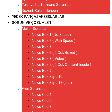
Yakıt ve Performans Sorunları
Düzenli Bakım Rehberi
YEDEK PARÇA&AKSESUARLAR
SORUN VE ÇÖZÜMLER
Motor Sorunları
News Box 1 (No Space)
News Box 2 ( With Space )
News Box 3
News Box 6 ( 2 Col, Boxed )
News Box 8 ( Video )
News Box 7 ( 2 Col, Content Inside )
News Box 9
News Box Style 10
News Box Style 13 (List)
Fren Sorunları
News Grid 1
News Grid 2
News Grid 3