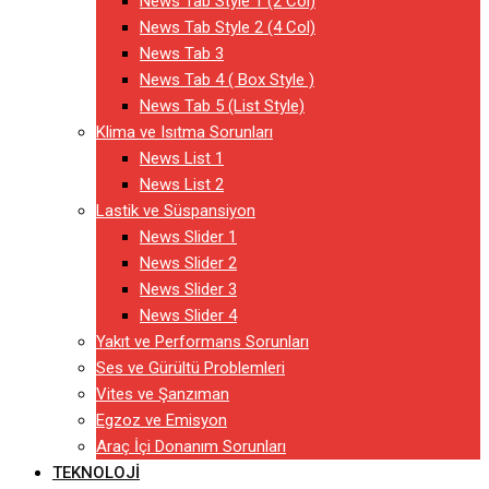
News Tab Style 1 (2 Col)
News Tab Style 2 (4 Col)
News Tab 3
News Tab 4 ( Box Style )
News Tab 5 (List Style)
Klima ve Isıtma Sorunları
News List 1
News List 2
Lastik ve Süspansiyon
News Slider 1
News Slider 2
News Slider 3
News Slider 4
Yakıt ve Performans Sorunları
Ses ve Gürültü Problemleri
Vites ve Şanzıman
Egzoz ve Emisyon
Araç İçi Donanım Sorunları
TEKNOLOJI