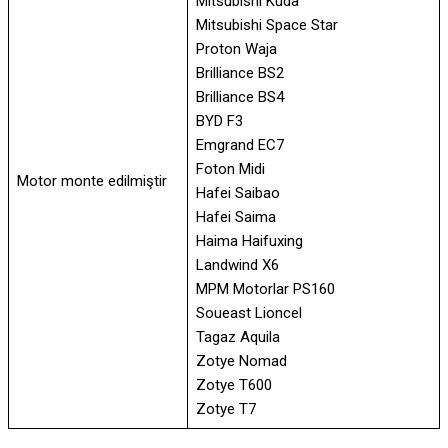
Mitsubishi Kuda
Mitsubishi Space Star
Proton Waja
Brilliance BS2
Brilliance BS4
BYD F3
Emgrand EC7
Foton Midi
Motor monte edilmiştir
Hafei Saibao
Hafei Saima
Haima Haifuxing
Landwind X6
MPM Motorlar PS160
Soueast Lioncel
Tagaz Aquila
Zotye Nomad
Zotye T600
Zotye T7