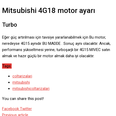
Mitsubishi 4G18 motor ayarı
Turbo
Eğer güç artırılması için tavsiye yararlanabilmek için Bu motor,
neredeyse 4G15 aynıdır BU MADDE . Sonuç aynı olacaktır. Ancak,
performans yükseltmesi yerine, turboşarjlı bir 4G15 MIVEC satın
almak ve hazır güçlü bir motor almak daha iyi olacaktır.
Tags:
coltarizalari
mitsubishi
mitsubishicoltarizalari
You can share this post!
Google+
LinkedIn
Whatsapp
StumbleUpon
Tumblr
Pinterest
Reddit
Share
Print
Facebook
Twitter
via
Previous article