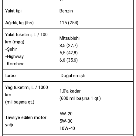
Yakıt tipi
Benzin
Ağırlık, kg (lbs)
115 (254)
Yakıt tüketimi, L / 100
Mitsubishi
km (mpg)
8,5 (27,7)
-Şehir
5,5 (42,8)
-Highway
6,6 (35,6)
-Kombine
turbo
Doğal emişli
Yağ tüketimi, L / 1000
1,0’a kadar
km
(600 mil başına 1 qt.)
(mil başına qt.)
5W-20
Tavsiye edilen motor
5W-30
yağı
10W-40