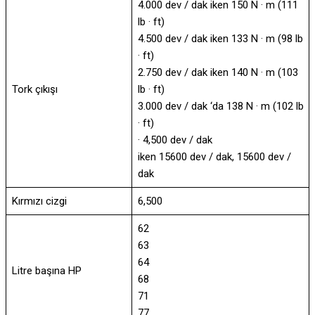
4.000 dev / dak iken 150 N · m (111
lb · ft)
4.500 dev / dak iken 133 N · m (98 lb
· ft)
2.750 dev / dak iken 140 N · m (103
Tork çıkışı
lb · ft)
3.000 dev / dak ‘da 138 N · m (102 lb
· ft)
· 4,500 dev / dak
iken 15600 dev / dak, 15600 dev /
dak
Kırmızı cizgi
6,500
62
63
64
Litre başına HP
68
71
77