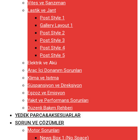
Vites ve Şanzıman
Lastik ve Jant
Post Style 1
Gallery Layout 1
Post Style 2
Post Style 3
Post Style 4
Post Style 5
Elektrik ve Akü
Araç İçi Donanım Sorunları
Klima ve Isıtma
Süspansiyon ve Direksiyon
Egzoz ve Emisyon
Yakıt ve Performans Sorunları
Düzenli Bakım Rehberi
YEDEK PARÇA&AKSESUARLAR
SORUN VE ÇÖZÜMLER
Motor Sorunları
News Box 1 (No Space)