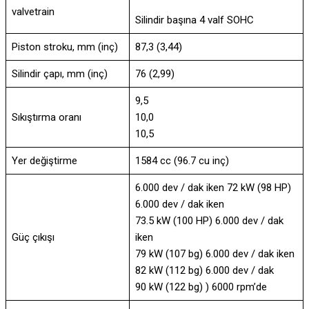
valvetrain
Silindir başına 4 valf SOHC
Piston stroku, mm (inç)
87,3 (3,44)
Silindir çapı, mm (inç)
76 (2,99)
9,5
Sıkıştırma oranı
10,0
10,5
Yer değiştirme
1584 cc (96.7 cu inç)
6.000 dev / dak iken 72 kW (98 HP)
6.000 dev / dak iken
73.5 kW (100 HP) 6.000 dev / dak
Güç çıkışı
iken
79 kW (107 bg) 6.000 dev / dak iken
82 kW (112 bg) 6.000 dev / dak
90 kW (122 bg) ) 6000 rpm’de