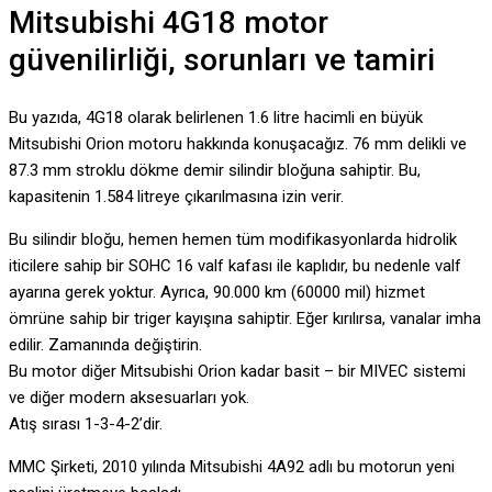
Mitsubishi 4G18 motor
güvenilirliği, sorunları ve tamiri
Bu yazıda, 4G18 olarak belirlenen 1.6 litre hacimli en büyük
Mitsubishi Orion motoru hakkında konuşacağız. 76 mm delikli ve
87.3 mm stroklu dökme demir silindir bloğuna sahiptir. Bu,
kapasitenin 1.584 litreye çıkarılmasına izin verir.
Bu silindir bloğu, hemen hemen tüm modifikasyonlarda hidrolik
iticilere sahip bir SOHC 16 valf kafası ile kaplıdır, bu nedenle valf
ayarına gerek yoktur. Ayrıca, 90.000 km (60000 mil) hizmet
ömrüne sahip bir triger kayışına sahiptir. Eğer kırılırsa, vanalar imha
edilir. Zamanında değiştirin.
Bu motor diğer Mitsubishi Orion kadar basit – bir MIVEC sistemi
ve diğer modern aksesuarları yok.
Atış sırası 1-3-4-2’dir.
MMC Şirketi, 2010 yılında Mitsubishi 4A92 adlı bu motorun yeni