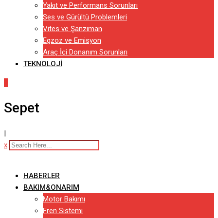
Yakıt ve Performans Sorunları
Ses ve Gürültü Problemleri
Vites ve Şanzıman
Egzoz ve Emisyon
Araç İçi Donanım Sorunları
TEKNOLOJI
0
Sepet
|
x
HABERLER
BAKIM&ONARIM
Motor Bakımı
Fren Sistemi