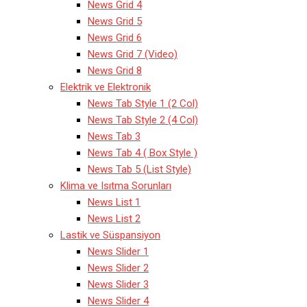
News Grid 4
News Grid 5
News Grid 6
News Grid 7 (Video)
News Grid 8
Elektrik ve Elektronik
News Tab Style 1 (2 Col)
News Tab Style 2 (4 Col)
News Tab 3
News Tab 4 ( Box Style )
News Tab 5 (List Style)
Klima ve Isıtma Sorunları
News List 1
News List 2
Lastik ve Süspansiyon
News Slider 1
News Slider 2
News Slider 3
News Slider 4