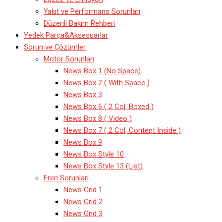
Yakıt ve Performans Sorunları
Düzenli Bakım Rehberi
Yedek Parça&Aksesuarlar
Sorun ve Çözümler
Motor Sorunları
News Box 1 (No Space)
News Box 2 ( With Space )
News Box 3
News Box 6 ( 2 Col, Boxed )
News Box 8 ( Video )
News Box 7 ( 2 Col, Content Inside )
News Box 9
News Box Style 10
News Box Style 13 (List)
Fren Sorunları
News Grid 1
News Grid 2
News Grid 3