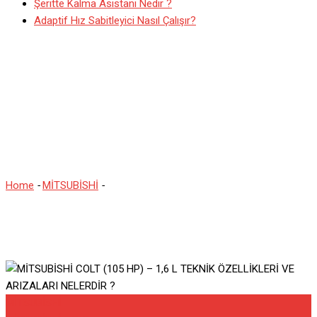
Şeritte Kalma Asistanı Nedir ?
Adaptif Hız Sabitleyici Nasıl Çalışır?
MİTSUBİSHİ COLT (105
HP) – 1,6 L TEKNİK
ÖZELLİKLERİ VE
ARIZALARI NELERDİR ?
Home
-
MİTSUBİSHİ
-
MİTSUBİSHİ COLT (105 HP) – 1,6 L TEKNİK
ÖZELLİKLERİ VE ARIZALARI NELERDİR ?
MİTSUBİSHİ