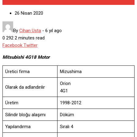
MİTSUBİSHİ COLT
26 Nisan 2020
By
Cihan Usta
-
6 yıl ago
0
292
2 minutes read
Google+
LinkedIn
Whatsapp
StumbleUpon
Tumblr
Pinterest
Reddit
Share
Print
Facebook
Twitter
via
Mitsubishi 4G18 Motor
Email
Üretici firma
Mizushima
Orion
Olarak da adlandırılır
4G1
Üretim
1998-2012
Silindir bloğu alaşımı
Döküm
Yapılandırma
Sıralı 4