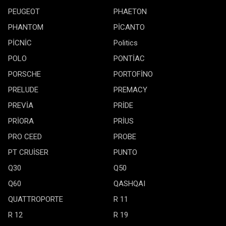
PEUGEOT
PHAETON
PHANTOM
PİCANTO
PİCNİC
Politics
POLO
PONTİAC
PORSCHE
PORTOFİNO
PRELUDE
PREMACY
PREVİA
PRİDE
PRİORA
PRİUS
PRO CEED
PROBE
PT CRUİSER
PUNTO
Q30
Q50
Q60
QASHQAI
QUATTROPORTE
R 11
R 12
R 19