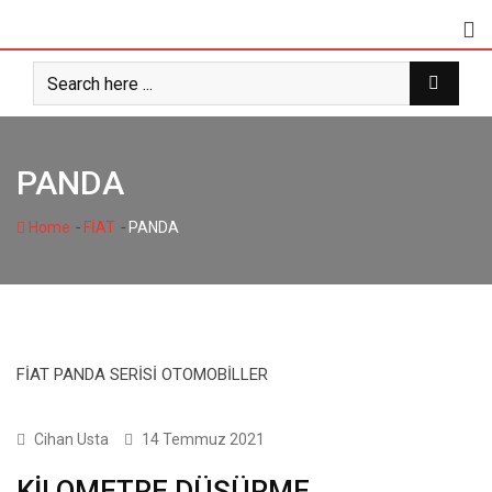
Skip
to
content
PANDA
-
-
Home
FİAT
PANDA
FİAT PANDA SERİSİ OTOMOBİLLER
1 SERİSİ
Cihan Usta
14 Temmuz 2021
KİLOMETRE DÜŞÜRME