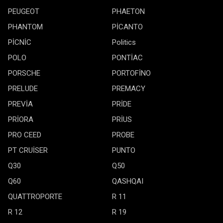
PEUGEOT
PHAETON
PHANTOM
PİCANTO
PİCNİC
Politics
POLO
PONTİAC
PORSCHE
PORTOFİNO
PRELUDE
PREMACY
PREVİA
PRİDE
PRİORA
PRİUS
PRO CEED
PROBE
PT CRUİSER
PUNTO
Q30
Q50
Q60
QASHQAI
QUATTROPORTE
R 11
R 12
R 19