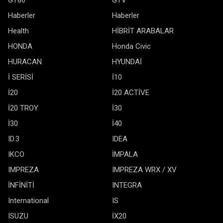
GT86
GTV
Haberler
Haberler
Health
HİBRİT ARABALAR
HONDA
Honda Civic
HURACAN
HYUNDAİ
İ SERİSİ
İ10
İ20
İ20 ACTİVE
İ20 TROY
İ30
İ30
İ40
ID.3
IDEA
IKCO
İMPALA
IMPREZA
IMPREZA WRX / XV
İNFİNİTİ
INTEGRA
International
IS
ISUZU
İX20