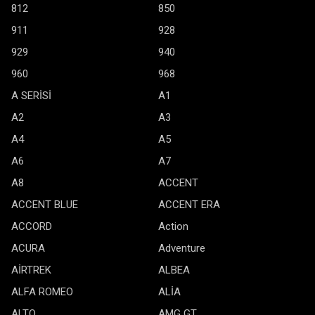
812
850
911
928
929
940
960
968
A SERİSİ
A1
A2
A3
A4
A5
A6
A7
A8
ACCENT
ACCENT BLUE
ACCENT ERA
ACCORD
Action
ACURA
Adventure
AİRTREK
ALBEA
ALFA ROMEO
ALİA
ALTO
AMG GT