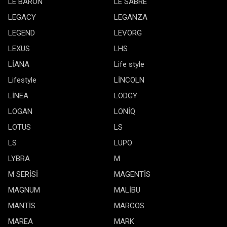
LE BARON
LE SABRE
LEGACY
LEGANZA
LEGEND
LEVORG
LEXUS
LHS
LİANA
Life style
Lifestyle
LİNCOLN
LİNEA
LODGY
LOGAN
LONİQ
LOTUS
LS
LS
LUPO
LYBRA
M
M SERİSİ
MAGENTİS
MAGNUM
MALİBU
MANTİS
MARCOS
MAREA
MARK