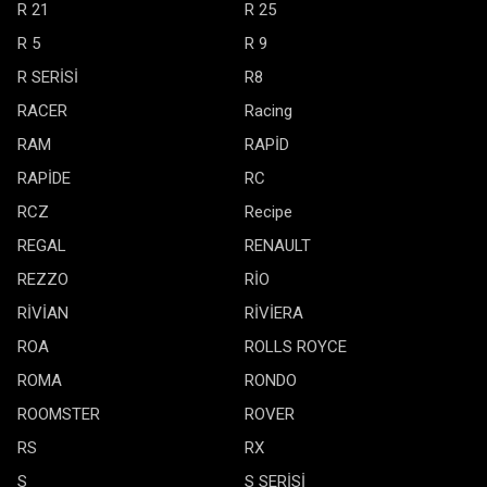
R 21
R 25
R 5
R 9
R SERİSİ
R8
RACER
Racing
RAM
RAPİD
RAPİDE
RC
RCZ
Recipe
REGAL
RENAULT
REZZO
RİO
RİVİAN
RİVİERA
ROA
ROLLS ROYCE
ROMA
RONDO
ROOMSTER
ROVER
RS
RX
S
S SERİSİ