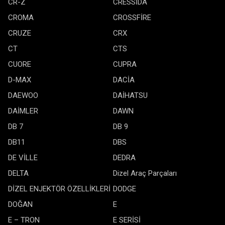
CR-Z
CRESSİDA
CROMA
CROSSFİRE
CRUZE
CRX
CT
CTS
CUORE
CUPRA
D-MAX
DACİA
DAEWOO
DAİHATSU
DAİMLER
DAWN
DB 7
DB 9
DB11
DBS
DE VİLLE
DEDRA
DELTA
Dizel Araç Parçaları
DİZEL ENJEKTÖR ÖZELLİKLERİ
DODGE
DOĞAN
E
E – TRON
E SERİSİ