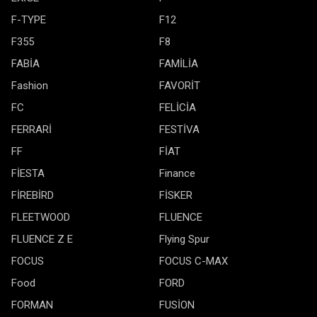
F-TYPE
F12
F355
F8
FABİA
FAMİLİA
Fashion
FAVORİT
FC
FELİCİA
FERRARİ
FESTİVA
FF
FİAT
FİESTA
Finance
FİREBİRD
FİSKER
FLEETWOOD
FLUENCE
FLUENCE Z E
Flying Spur
FOCUS
FOCUS C-MAX
Food
FORD
FORMAN
FUSİON