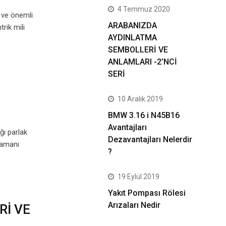
4 Temmuz 2020
r ve önemli
ARABANIZDA
ik mili
AYDINLATMA
SEMBOLLERİ VE
ANLAMLARI -2’NCİ
SERİ
10 Aralık 2019
BMW 3.16 i N45B16
Avantajları
ğı parlak
Dezavantajları Nelerdir
zamanı
?
19 Eylül 2019
Yakıt Pompası Rölesi
Arızaları Nedir
Rİ VE