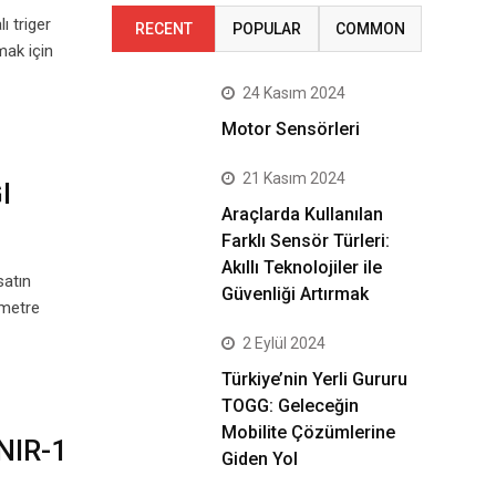
ı triger
RECENT
POPULAR
COMMON
mak için
24 Kasım 2024
Motor Sensörleri
21 Kasım 2024
I
Araçlarda Kullanılan
Farklı Sensör Türleri:
Akıllı Teknolojiler ile
atın
Güvenliği Artırmak
ometre
2 Eylül 2024
Türkiye’nin Yerli Gururu
TOGG: Geleceğin
Mobilite Çözümlerine
NIR-1
Giden Yol