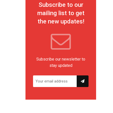
Subscribe to our
mailing list to get
the new updates!
Subscribe our newsletter to
stay updated