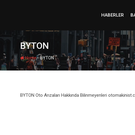
Skip
to
HABERLER
B
content
BYTON
-
Home
BYTON
BYTON Oto Arızaları Hakkında Bilinmeyenleri otomakinist.c
ALFA ROMEO