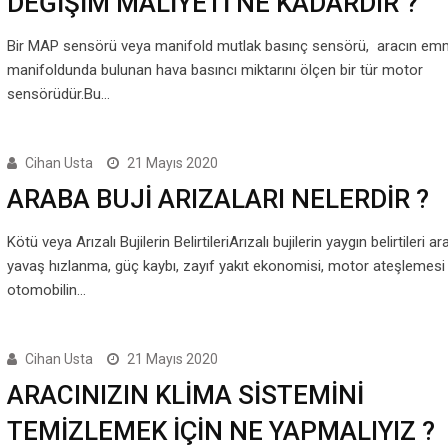
DEĞİŞİM MALİYETİ NE KADARDIR ?
Bir MAP sensörü veya manifold mutlak basınç sensörü, aracın e
manifoldunda bulunan hava basıncı miktarını ölçen bir tür motor
sensörüdür.Bu…
Cihan Usta
21 Mayıs 2020
ARABA BUJİ ARIZALARI NELERDİR ?
Kötü veya Arızalı Bujilerin BelirtileriArızalı bujilerin yaygın belirtileri a
yavaş hızlanma, güç kaybı, zayıf yakıt ekonomisi, motor ateşlemesi
otomobilin…
Cihan Usta
21 Mayıs 2020
ARACINIZIN KLİMA SİSTEMİNİ
TEMİZLEMEK İÇİN NE YAPMALIYIZ ?