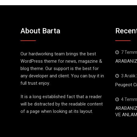
About Barta
Recen
7 Temm
Our hardworking team brings the best
WordPress theme for news, magazine &
ARABANIZ
blog theme. Our support is the best for
any developer and client. You can buy it in
3 Aralık
full trust enjoy.
Peugeot Ci
It is a long established fact that a reader
4 Temm
will be distracted by the readable content
ARABANIZ
of a page when looking at its layout.
VE ANLAML