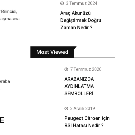
3 Temmuz 2024
Birincisi,
Araç Akünüzü
amaşmasına
Değiştirmek Doğru
Zaman Nedir ?
Most Viewed
7 Temmuz 2020
ARABANIZDA
!Araba
AYDINLATMA
…
SEMBOLLERİ
3 Aralık 2019
Peugeot Citroen için
E
BSI Hatası Nedir ?