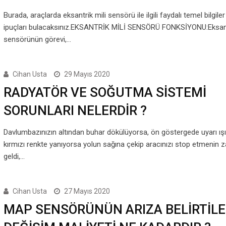
Burada, araçlarda eksantrik mili sensörü ile ilgili faydalı temel bilgile
ipuçları bulacaksınız.EKSANTRİK MİLİ SENSÖRÜ FONKSİYONU:Eksantr
sensörünün görevi,…
Cihan Usta
29 Mayıs 2020
RADYATÖR VE SOĞUTMA SİSTEMİ
SORUNLARI NELERDİR ?
Davlumbazınızın altından buhar dökülüyorsa, ön göstergede uyarı ışı
kırmızı renkte yanıyorsa yolun sağına çekip aracınızı stop etmenin 
geldi,…
Cihan Usta
27 Mayıs 2020
MAP SENSÖRÜNÜN ARIZA BELİRTİLE