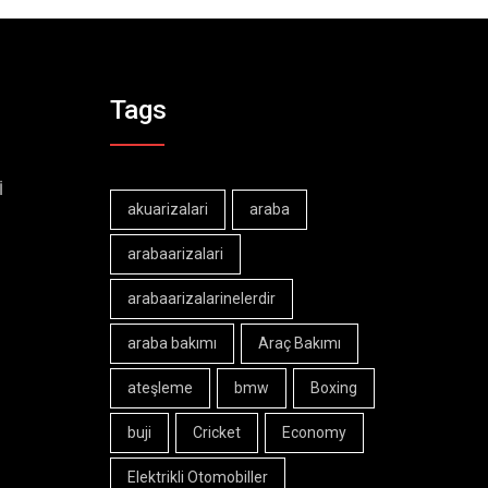
Tags
İ
akuarizalari
araba
arabaarizalari
arabaarizalarinelerdir
araba bakımı
Araç Bakımı
ateşleme
bmw
Boxing
buji
Cricket
Economy
Elektrikli Otomobiller