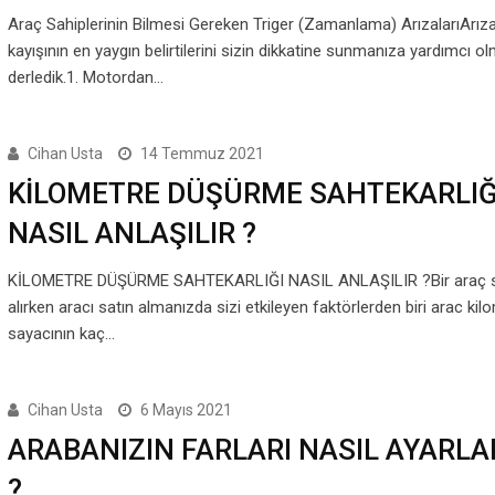
Araç Sahiplerinin Bilmesi Gereken Triger (Zamanlama) ArızalarıArızal
kayışının en yaygın belirtilerini sizin dikkatine sunmanıza yardımcı ol
derledik.1. Motordan…
Cihan Usta
14 Temmuz 2021
KİLOMETRE DÜŞÜRME SAHTEKARLIĞ
NASIL ANLAŞILIR ?
KİLOMETRE DÜŞÜRME SAHTEKARLIĞI NASIL ANLAŞILIR ?Bir araç s
alırken aracı satın almanızda sizi etkileyen faktörlerden biri arac kil
sayacının kaç…
Cihan Usta
6 Mayıs 2021
ARABANIZIN FARLARI NASIL AYARLA
?