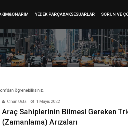
AKIM&ONARIM
YEDEK PARÇA&AKSESUARLAR
SORUN VE Ç
om’dan öğrenebilirsiniz.
Cihan Usta
1 Mayıs 2022
Araç Sahiplerinin Bilmesi Gereken Tri
(Zamanlama) Arızaları