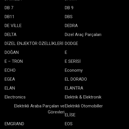
DB 7
DB 9
DB11
DBS
DE VİLLE
DEDRA
DELTA
Dizel Araç Parçaları
DİZEL ENJEKTÖR ÖZELLİKLERİ
DODGE
DOĞAN
E
E – TRON
E SERİSİ
ECHO
Economy
EGEA
EL DORADO
ELAN
ELANTRA
Electronics
Elektrik & Elektronik
Elektrikli Araba Parçaları ve
Elektrikli Otomobiller
Görevleri
ELİSE
EMGRAND
EOS