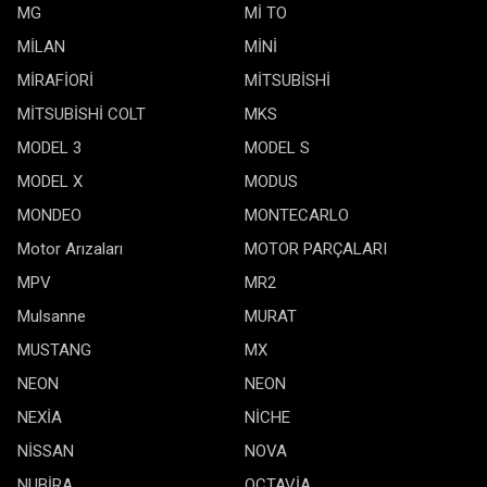
MG
Mİ TO
MİLAN
MİNİ
MİRAFİORİ
MİTSUBİSHİ
MİTSUBİSHİ COLT
MKS
MODEL 3
MODEL S
MODEL X
MODUS
MONDEO
MONTECARLO
Motor Arızaları
MOTOR PARÇALARI
MPV
MR2
Mulsanne
MURAT
MUSTANG
MX
NEON
NEON
NEXİA
NİCHE
NİSSAN
NOVA
NUBİRA
OCTAVİA