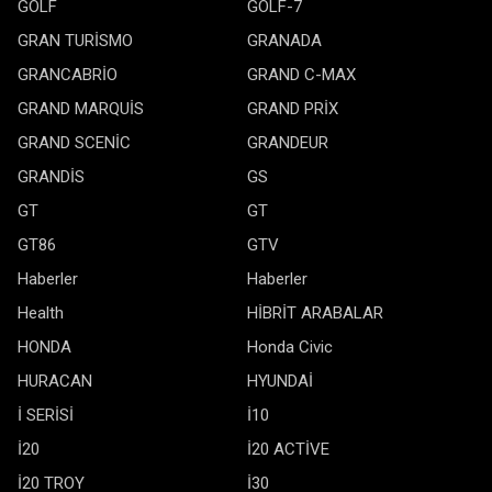
GOLF
GOLF-7
GRAN TURİSMO
GRANADA
GRANCABRİO
GRAND C-MAX
GRAND MARQUİS
GRAND PRİX
GRAND SCENİC
GRANDEUR
GRANDİS
GS
GT
GT
GT86
GTV
Haberler
Haberler
Health
HİBRİT ARABALAR
HONDA
Honda Civic
HURACAN
HYUNDAİ
İ SERİSİ
İ10
İ20
İ20 ACTİVE
İ20 TROY
İ30