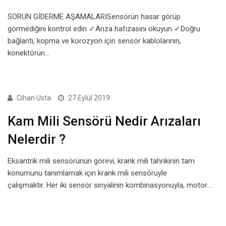
SORUN GİDERME AŞAMALARISensörün hasar görüp
görmediğini kontrol edin ✓Arıza hafızasını okuyun ✓Doğru
bağlantı, kopma ve korozyon için sensör kablolarının,
konektörün…
ACURA
Cihan Usta
27 Eylül 2019
Kam Mili Sensörü Nedir Arızaları
Nelerdir ?
Eksantrik mili sensörünün görevi, krank mili tahrikinin tam
konumunu tanımlamak için krank mili sensörüyle
çalışmaktır. Her iki sensör sinyalinin kombinasyonuyla, motor…