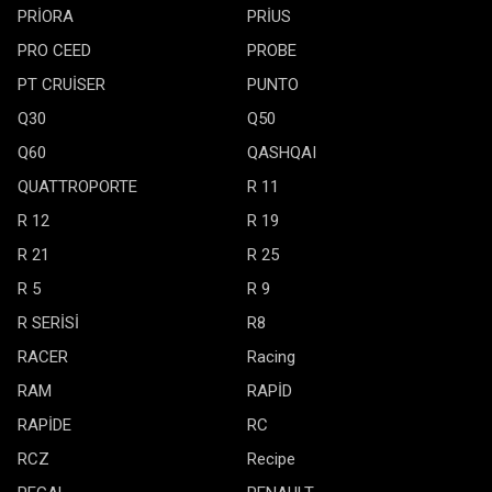
PRİORA
PRİUS
PRO CEED
PROBE
PT CRUİSER
PUNTO
Q30
Q50
Q60
QASHQAI
QUATTROPORTE
R 11
R 12
R 19
R 21
R 25
R 5
R 9
R SERİSİ
R8
RACER
Racing
RAM
RAPİD
RAPİDE
RC
RCZ
Recipe