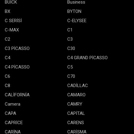
BUİCK
Business
BX
BYTON
C SERİSİ
C-ELYSEE
C-MAX
C1
C2
C3
C3 PİCASSO
C30
C4
C4 GRAND PİCASSO
C4 PİCASSO
C5
C6
C70
C8
CADİLLAC
CALİFORNİA
CAMARO
Camera
CAMRY
CAPA
CAPİTAL
CAPRİCE
CARENS
CARİNA
CARİSMA