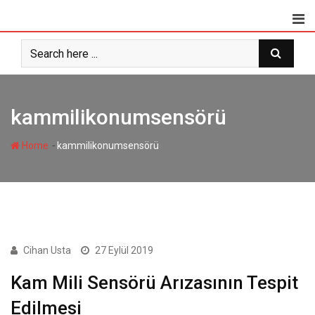
Skip
to
content
kammilikonumsensörü
-
Home
kammilikonumsensörü
OTO ARIZALARI
Cihan Usta
27 Eylül 2019
Kam Mili Sensörü Arızasının Tespit
Edilmesi