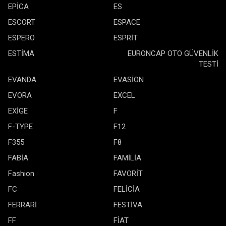
EPİCA
ES
ESCORT
ESPACE
ESPERO
ESPRİT
ESTİMA
EURONCAP OTO GÜVENLİK
TESTİ
EVANDA
EVASİON
EVORA
EXCEL
EXİGE
F
F-TYPE
F12
F355
F8
FABİA
FAMİLİA
Fashion
FAVORİT
FC
FELİCİA
FERRARİ
FESTİVA
FF
FİAT