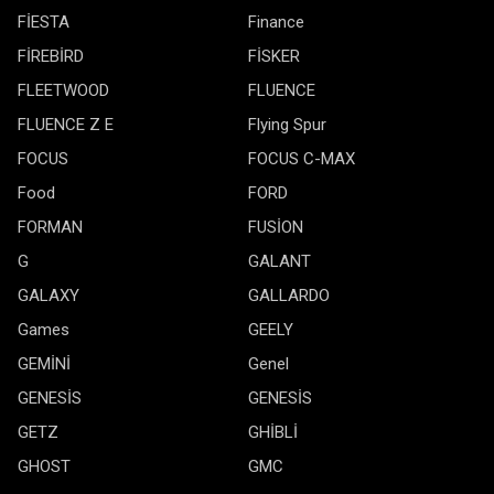
FİESTA
Finance
FİREBİRD
FİSKER
FLEETWOOD
FLUENCE
FLUENCE Z E
Flying Spur
FOCUS
FOCUS C-MAX
Food
FORD
FORMAN
FUSİON
G
GALANT
GALAXY
GALLARDO
Games
GEELY
GEMİNİ
Genel
GENESİS
GENESİS
GETZ
GHİBLİ
GHOST
GMC