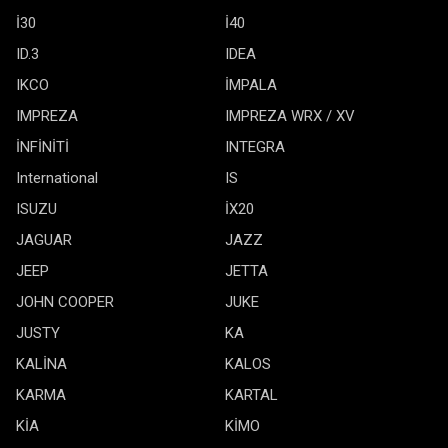
İ30
İ40
ID.3
IDEA
IKCO
İMPALA
IMPREZA
IMPREZA WRX / XV
İNFİNİTİ
INTEGRA
International
IS
ISUZU
İX20
JAGUAR
JAZZ
JEEP
JETTA
JOHN COOPER
JUKE
JUSTY
KA
KALİNA
KALOS
KARMA
KARTAL
KİA
KİMO