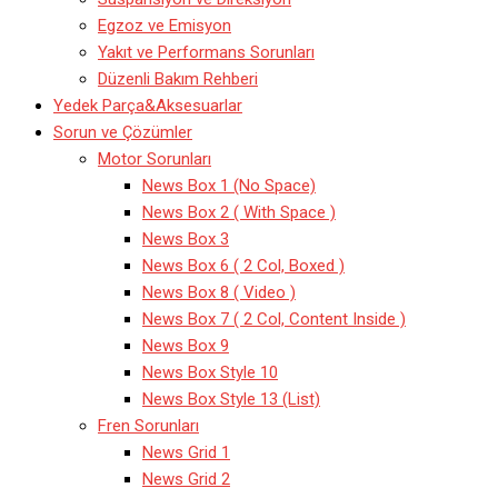
Egzoz ve Emisyon
Yakıt ve Performans Sorunları
Düzenli Bakım Rehberi
Yedek Parça&Aksesuarlar
Sorun ve Çözümler
Motor Sorunları
News Box 1 (No Space)
News Box 2 ( With Space )
News Box 3
News Box 6 ( 2 Col, Boxed )
News Box 8 ( Video )
News Box 7 ( 2 Col, Content Inside )
News Box 9
News Box Style 10
News Box Style 13 (List)
Fren Sorunları
News Grid 1
News Grid 2