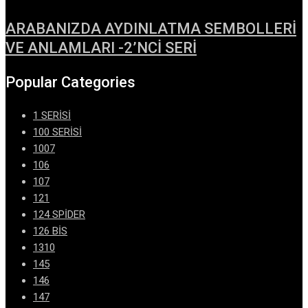
ARABANIZDA AYDINLATMA SEMBOLLERİ
VE ANLAMLARI -2’NCİ SERİ
Popular Categories
1 SERİSİ
100 SERİSİ
1007
106
107
121
124 SPİDER
126 BİS
1310
145
146
147