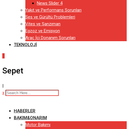
News Slider 4
Yakıt ve Performans Sorunları
Ses ve Gürültü Problemleri
Vites ve Şanzıman
Egzoz ve Emisyon
Araç İçi Donanım Sorunları
TEKNOLOJI
0
Sepet
|
x
HABERLER
BAKIM&ONARIM
Motor Bakımı