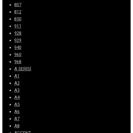
807
812
850
911
928
929
940
960
968
A SERİSİ
A1
A2
A3
A4
A5
A6
A7
A8