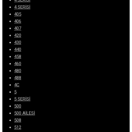
4 SERİSİ
4 SERİSİ
405
406
407
420
430
440
458
460
480
488
4C
5
5 SERİSİ
500
500 AİLESİ
508
512