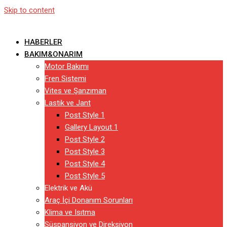
Skip to content
HABERLER
BAKIM&ONARIM
Motor Bakımı
Fren Sistemi
Vites ve Şanzıman
Lastik ve Jant
Post Style 1
Gallery Layout 1
Post Style 2
Post Style 3
Post Style 4
Post Style 5
Elektrik ve Akü
Araç İçi Donanım Sorunları
Klima ve Isıtma
Süspansiyon ve Direksiyon