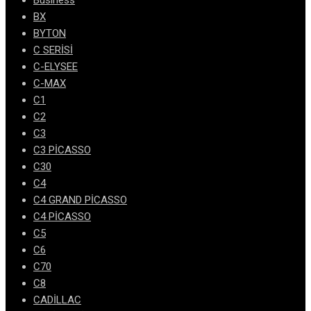
Business
BX
BYTON
C SERİSİ
C-ELYSEE
C-MAX
C1
C2
C3
C3 PİCASSO
C30
C4
C4 GRAND PİCASSO
C4 PİCASSO
C5
C6
C70
C8
CADİLLAC