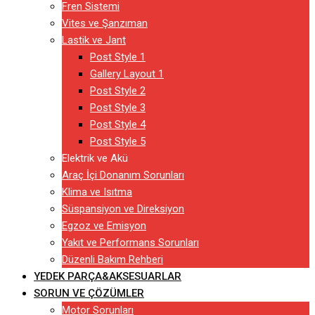
Fren Sistemi
Vites ve Şanzıman
Lastik ve Jant
Post Style 1
Gallery Layout 1
Post Style 2
Post Style 3
Post Style 4
Post Style 5
Elektrik ve Akü
Araç İçi Donanım Sorunları
Klima ve Isıtma
Süspansiyon ve Direksiyon
Egzoz ve Emisyon
Yakıt ve Performans Sorunları
Düzenli Bakım Rehberi
YEDEK PARÇA&AKSESUARLAR
SORUN VE ÇÖZÜMLER
Motor Sorunları