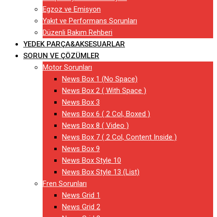
Egzoz ve Emisyon
Yakıt ve Performans Sorunları
Düzenli Bakım Rehberi
YEDEK PARÇA&AKSESUARLAR
SORUN VE ÇÖZÜMLER
Motor Sorunları
News Box 1 (No Space)
News Box 2 ( With Space )
News Box 3
News Box 6 ( 2 Col, Boxed )
News Box 8 ( Video )
News Box 7 ( 2 Col, Content Inside )
News Box 9
News Box Style 10
News Box Style 13 (List)
Fren Sorunları
News Grid 1
News Grid 2