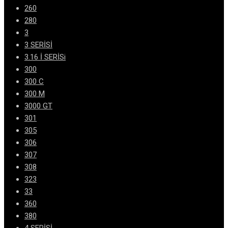
260
280
3
3 SERİSİ
3.16 İ SERİSi
300
300 C
300 M
3000 GT
301
305
306
307
308
323
33
360
380