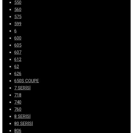
550
560
575
599
6
600
605
607
612
62
626
650S COUPE
7 SERİSİ
718
740
760
8 SERİSİ
80 SERİSİ
806