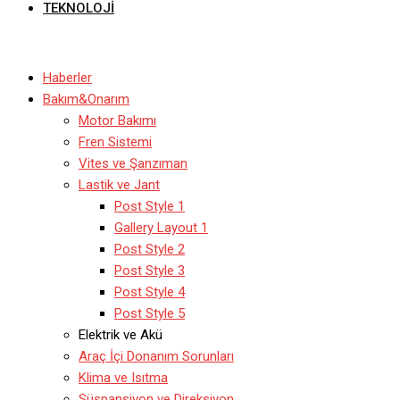
TEKNOLOJI
Haberler
Bakım&Onarım
Motor Bakımı
Fren Sistemi
Vites ve Şanzıman
Lastik ve Jant
Post Style 1
Gallery Layout 1
Post Style 2
Post Style 3
Post Style 4
Post Style 5
Elektrik ve Akü
Araç İçi Donanım Sorunları
Klima ve Isıtma
Süspansiyon ve Direksiyon