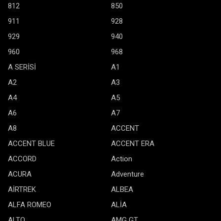
812
850
911
928
929
940
960
968
A SERİSİ
A1
A2
A3
A4
A5
A6
A7
A8
ACCENT
ACCENT BLUE
ACCENT ERA
ACCORD
Action
ACURA
Adventure
AİRTREK
ALBEA
ALFA ROMEO
ALİA
ALTO
AMG GT