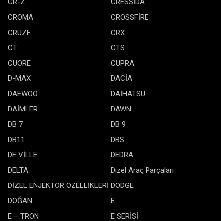
CR-Z
CRESSİDA
CROMA
CROSSFİRE
CRUZE
CRX
CT
CTS
CUORE
CUPRA
D-MAX
DACİA
DAEWOO
DAİHATSU
DAİMLER
DAWN
DB 7
DB 9
DB11
DBS
DE VİLLE
DEDRA
DELTA
Dizel Araç Parçaları
DİZEL ENJEKTÖR ÖZELLİKLERİ
DODGE
DOĞAN
E
E – TRON
E SERİSİ