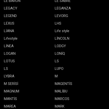
LE BARON
LE SABRE
LEGACY
LEGANZA
LEGEND
LEVORG
LEXUS
LHS
LİANA
Life style
Lifestyle
LİNCOLN
LİNEA
LODGY
LOGAN
LONİQ
LOTUS
LS
LS
LUPO
LYBRA
M
M SERİSİ
MAGENTİS
MAGNUM
MALİBU
MANTİS
MARCOS
MAREA
MARK