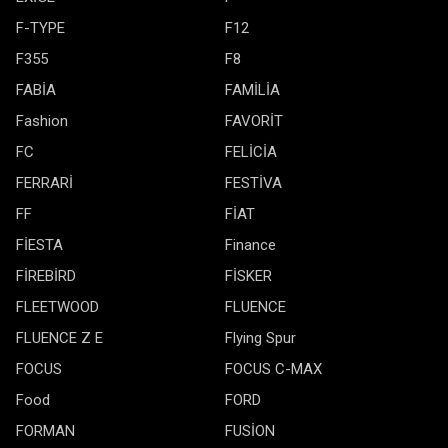
F-TYPE
F12
F355
F8
FABİA
FAMİLİA
Fashion
FAVORİT
FC
FELİCİA
FERRARİ
FESTİVA
FF
FİAT
FİESTA
Finance
FİREBİRD
FİSKER
FLEETWOOD
FLUENCE
FLUENCE Z E
Flying Spur
FOCUS
FOCUS C-MAX
Food
FORD
FORMAN
FUSİON