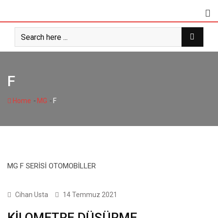
Skip
to
content
F
-
-
Home
MG
F
MG F SERİSİ OTOMOBİLLER
1 SERİSİ
Cihan Usta
14 Temmuz 2021
KİLOMETRE DÜŞÜRME