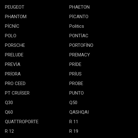
PEUGEOT
PHAETON
PHANTOM
PİCANTO
PİCNİC
Politics
POLO
PONTİAC
PORSCHE
PORTOFİNO
PRELUDE
PREMACY
PREVİA
PRİDE
PRİORA
PRİUS
PRO CEED
PROBE
PT CRUİSER
PUNTO
Q30
Q50
Q60
QASHQAI
QUATTROPORTE
R 11
R 12
R 19