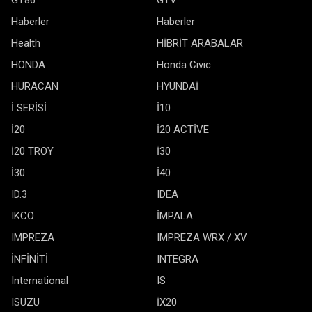
GT86
GTV
Haberler
Haberler
Health
HİBRİT ARABALAR
HONDA
Honda Civic
HURACAN
HYUNDAİ
İ SERİSİ
İ10
İ20
İ20 ACTİVE
İ20 TROY
İ30
İ30
İ40
ID.3
IDEA
IKCO
İMPALA
IMPREZA
IMPREZA WRX / XV
İNFİNİTİ
INTEGRA
International
IS
ISUZU
İX20