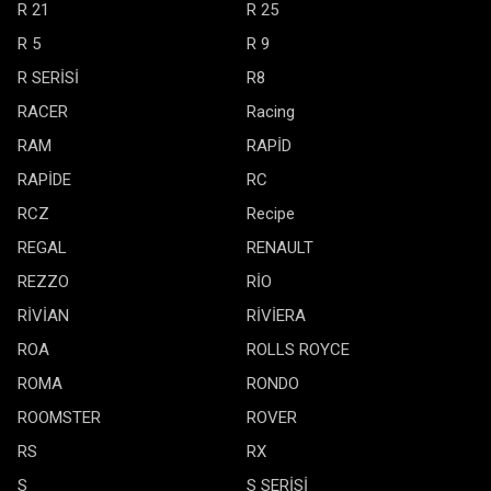
R 21
R 25
R 5
R 9
R SERİSİ
R8
RACER
Racing
RAM
RAPİD
RAPİDE
RC
RCZ
Recipe
REGAL
RENAULT
REZZO
RİO
RİVİAN
RİVİERA
ROA
ROLLS ROYCE
ROMA
RONDO
ROOMSTER
ROVER
RS
RX
S
S SERİSİ