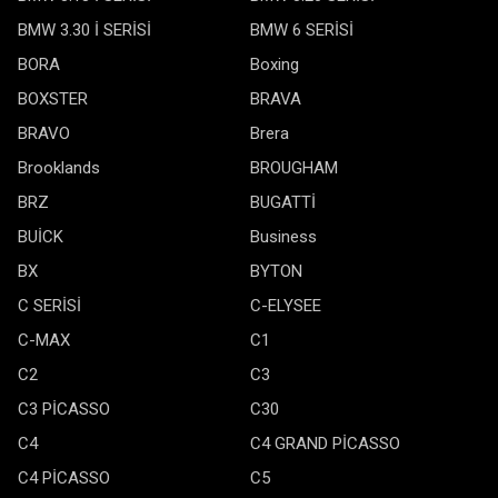
BMW 3.30 İ SERİSİ
BMW 6 SERİSİ
BORA
Boxing
BOXSTER
BRAVA
BRAVO
Brera
Brooklands
BROUGHAM
BRZ
BUGATTİ
BUİCK
Business
BX
BYTON
C SERİSİ
C-ELYSEE
C-MAX
C1
C2
C3
C3 PİCASSO
C30
C4
C4 GRAND PİCASSO
C4 PİCASSO
C5