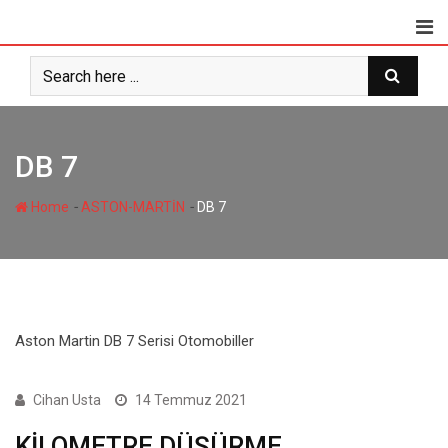
Skip
to
content
DB 7
-
-
Home
ASTON-MARTİN
DB 7
Aston Martin DB 7 Serisi Otomobiller
1 SERİSİ
Cihan Usta
14 Temmuz 2021
KİLOMETRE DÜŞÜRME