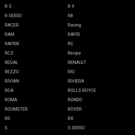
R 5
R 9
R SERİSİ
R8
RACER
Racing
RAM
RAPİD
RAPİDE
RC
RCZ
Recipe
REGAL
RENAULT
REZZO
RİO
RİVİAN
RİVİERA
ROA
ROLLS ROYCE
ROMA
RONDO
ROOMSTER
ROVER
RS
RX
S
S SERİSİ