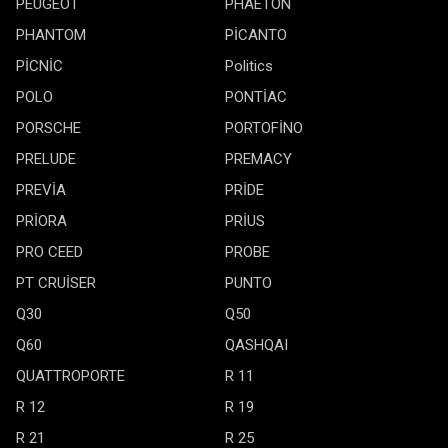
PEUGEOT
PHAETON
PHANTOM
PİCANTO
PİCNİC
Politics
POLO
PONTİAC
PORSCHE
PORTOFİNO
PRELUDE
PREMACY
PREVİA
PRİDE
PRİORA
PRİUS
PRO CEED
PROBE
PT CRUİSER
PUNTO
Q30
Q50
Q60
QASHQAI
QUATTROPORTE
R 11
R 12
R 19
R 21
R 25