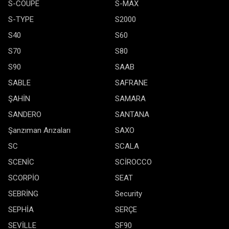
S-COUPE
S-MAX
S-TYPE
S2000
S40
S60
S70
S80
S90
SAAB
SABLE
SAFRANE
ŞAHİN
SAMARA
SANDERO
SANTANA
Şanzıman Arızaları
SAXO
SC
SCALA
SCENİC
SCİROCCO
SCORPİO
SEAT
SEBRİNG
Security
SEPHİA
SERÇE
SEVİLLE
SF90