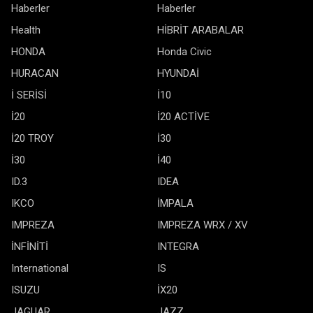
Haberler
Haberler
Health
HİBRİT ARABALAR
HONDA
Honda Civic
HURACAN
HYUNDAİ
İ SERİSİ
İ10
İ20
İ20 ACTİVE
İ20 TROY
İ30
İ30
İ40
ID.3
IDEA
IKCO
İMPALA
IMPREZA
IMPREZA WRX / XV
İNFİNİTİ
INTEGRA
International
IS
ISUZU
İX20
JAGUAR
JAZZ