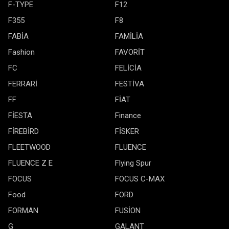
F-TYPE
F12
F355
F8
FABİA
FAMİLİA
Fashion
FAVORİT
FC
FELİCİA
FERRARİ
FESTİVA
FF
FİAT
FİESTA
Finance
FİREBİRD
FİSKER
FLEETWOOD
FLUENCE
FLUENCE Z E
Flying Spur
FOCUS
FOCUS C-MAX
Food
FORD
FORMAN
FUSİON
G
GALANT