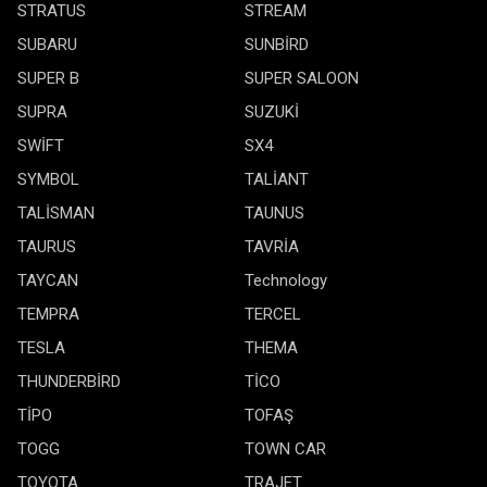
STRATUS
STREAM
SUBARU
SUNBİRD
SUPER B
SUPER SALOON
SUPRA
SUZUKİ
SWİFT
SX4
SYMBOL
TALİANT
TALİSMAN
TAUNUS
TAURUS
TAVRİA
TAYCAN
Technology
TEMPRA
TERCEL
TESLA
THEMA
THUNDERBİRD
TİCO
TİPO
TOFAŞ
TOGG
TOWN CAR
TOYOTA
TRAJET