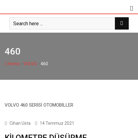
Skip
to
content
460
-
-
Home
VOLVO
460
VOLVO 460 SERİSİ OTOMOBİLLER
1 SERİSİ
Cihan Usta
14 Temmuz 2021
KİLOMETRE DÜŞÜRME