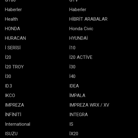
GT86
GTV
Haberler
Haberler
Health
HİBRİT ARABALAR
HONDA
Honda Civic
HURACAN
HYUNDAİ
İ SERİSİ
İ10
İ20
İ20 ACTİVE
İ20 TROY
İ30
İ30
İ40
ID.3
IDEA
IKCO
İMPALA
IMPREZA
IMPREZA WRX / XV
İNFİNİTİ
INTEGRA
International
IS
ISUZU
İX20