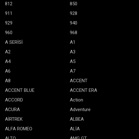
812
850
911
928
929
940
960
968
A SERİSİ
A1
A2
A3
A4
A5
A6
A7
A8
ACCENT
ACCENT BLUE
ACCENT ERA
ACCORD
Action
ACURA
Adventure
AİRTREK
ALBEA
ALFA ROMEO
ALİA
ALTO
AMG GT