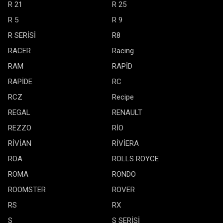
R 21
R 25
R 5
R 9
R SERİSİ
R8
RACER
Racing
RAM
RAPİD
RAPİDE
RC
RCZ
Recipe
REGAL
RENAULT
REZZO
RİO
RİVİAN
RİVİERA
ROA
ROLLS ROYCE
ROMA
RONDO
ROOMSTER
ROVER
RS
RX
S
S SERİSİ