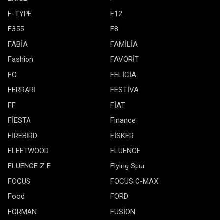
F-TYPE
F12
F355
F8
FABİA
FAMİLİA
Fashion
FAVORİT
FC
FELİCİA
FERRARİ
FESTİVA
FF
FİAT
FİESTA
Finance
FİREBİRD
FİSKER
FLEETWOOD
FLUENCE
FLUENCE Z E
Flying Spur
FOCUS
FOCUS C-MAX
Food
FORD
FORMAN
FUSİON