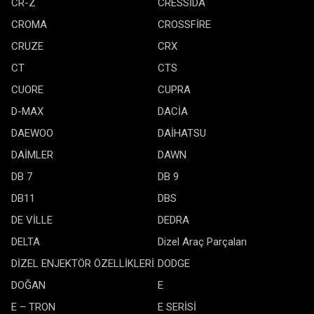
CR-Z
CRESSİDA
CROMA
CROSSFİRE
CRUZE
CRX
CT
CTS
CUORE
CUPRA
D-MAX
DACİA
DAEWOO
DAİHATSU
DAİMLER
DAWN
DB 7
DB 9
DB11
DBS
DE VİLLE
DEDRA
DELTA
Dizel Araç Parçaları
DİZEL ENJEKTÖR ÖZELLİKLERİ
DODGE
DOĞAN
E
E – TRON
E SERİSİ