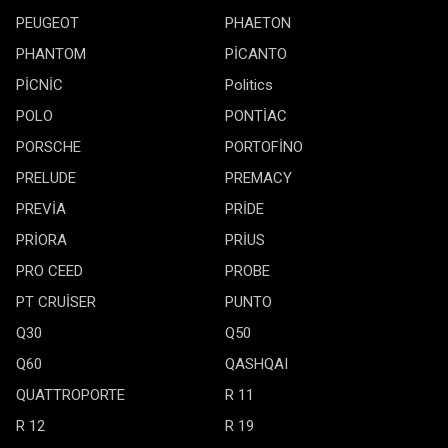
PEUGEOT
PHAETON
PHANTOM
PİCANTO
PİCNİC
Politics
POLO
PONTİAC
PORSCHE
PORTOFİNO
PRELUDE
PREMACY
PREVİA
PRİDE
PRİORA
PRİUS
PRO CEED
PROBE
PT CRUİSER
PUNTO
Q30
Q50
Q60
QASHQAI
QUATTROPORTE
R 11
R 12
R 19