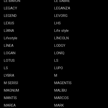
LE BARON
LE SABRE
LEGACY
LEGANZA
LEGEND
LEVORG
LEXUS
LHS
LİANA
Life style
Lifestyle
LİNCOLN
LİNEA
LODGY
LOGAN
LONİQ
LOTUS
LS
LS
LUPO
LYBRA
M
M SERİSİ
MAGENTİS
MAGNUM
MALİBU
MANTİS
MARCOS
MAREA
MARK