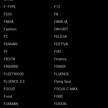
F-TYPE
F12
F355
F8
FABİA
FAMİLİA
Fashion
FAVORİT
FC
FELİCİA
FERRARİ
FESTİVA
FF
FİAT
FİESTA
Finance
FİREBİRD
FİSKER
FLEETWOOD
FLUENCE
FLUENCE Z E
Flying Spur
FOCUS
FOCUS C-MAX
Food
FORD
FORMAN
FUSİON