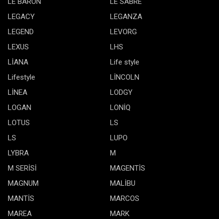
LE BARON
LE SABRE
LEGACY
LEGANZA
LEGEND
LEVORG
LEXUS
LHS
LİANA
Life style
Lifestyle
LİNCOLN
LİNEA
LODGY
LOGAN
LONİQ
LOTUS
LS
LS
LUPO
LYBRA
M
M SERİSİ
MAGENTİS
MAGNUM
MALİBU
MANTİS
MARCOS
MAREA
MARK