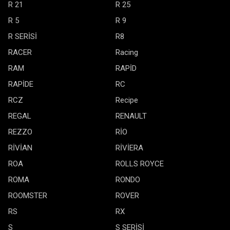
R 21
R 25
R 5
R 9
R SERİSİ
R8
RACER
Racing
RAM
RAPİD
RAPİDE
RC
RCZ
Recipe
REGAL
RENAULT
REZZO
RİO
RİVİAN
RİVİERA
ROA
ROLLS ROYCE
ROMA
RONDO
ROOMSTER
ROVER
RS
RX
S
S SERİSİ