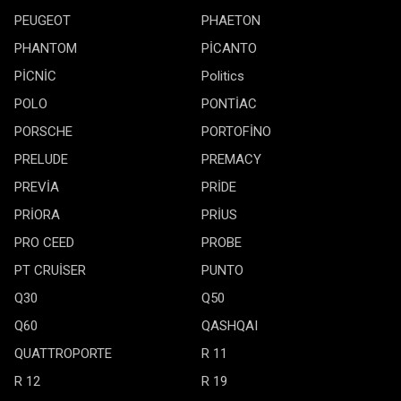
PEUGEOT
PHAETON
PHANTOM
PİCANTO
PİCNİC
Politics
POLO
PONTİAC
PORSCHE
PORTOFİNO
PRELUDE
PREMACY
PREVİA
PRİDE
PRİORA
PRİUS
PRO CEED
PROBE
PT CRUİSER
PUNTO
Q30
Q50
Q60
QASHQAI
QUATTROPORTE
R 11
R 12
R 19