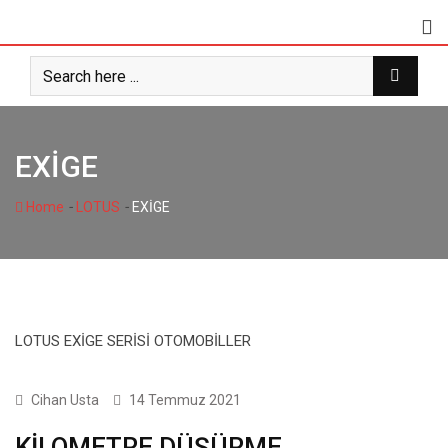
Skip
to
content
EXİGE
-
-
Home
LOTUS
EXİGE
LOTUS EXİGE SERİSİ OTOMOBİLLER
1 SERİSİ
Cihan Usta
14 Temmuz 2021
KİLOMETRE DÜŞÜRME