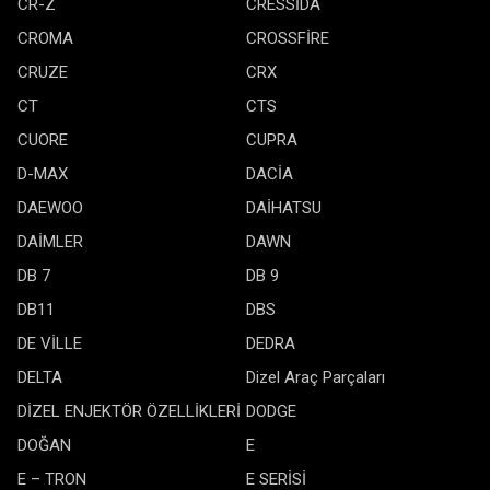
CR-Z
CRESSİDA
CROMA
CROSSFİRE
CRUZE
CRX
CT
CTS
CUORE
CUPRA
D-MAX
DACİA
DAEWOO
DAİHATSU
DAİMLER
DAWN
DB 7
DB 9
DB11
DBS
DE VİLLE
DEDRA
DELTA
Dizel Araç Parçaları
DİZEL ENJEKTÖR ÖZELLİKLERİ
DODGE
DOĞAN
E
E – TRON
E SERİSİ