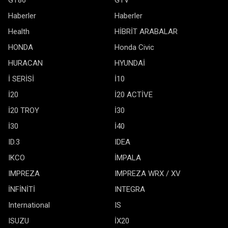
GT86
GTV
Haberler
Haberler
Health
HİBRİT ARABALAR
HONDA
Honda Civic
HURACAN
HYUNDAİ
İ SERİSİ
İ10
İ20
İ20 ACTİVE
İ20 TROY
İ30
İ30
İ40
ID.3
IDEA
IKCO
İMPALA
IMPREZA
IMPREZA WRX / XV
İNFİNİTİ
INTEGRA
International
IS
ISUZU
İX20