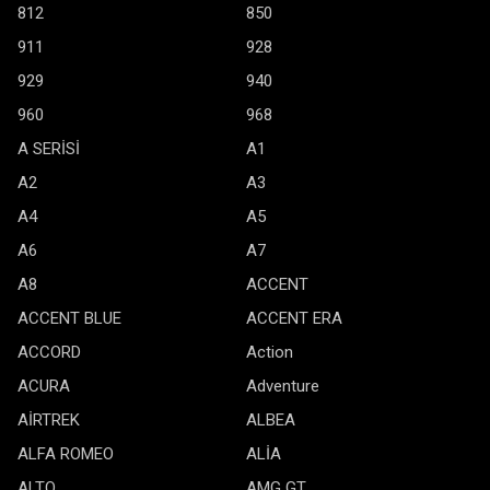
812
850
911
928
929
940
960
968
A SERİSİ
A1
A2
A3
A4
A5
A6
A7
A8
ACCENT
ACCENT BLUE
ACCENT ERA
ACCORD
Action
ACURA
Adventure
AİRTREK
ALBEA
ALFA ROMEO
ALİA
ALTO
AMG GT