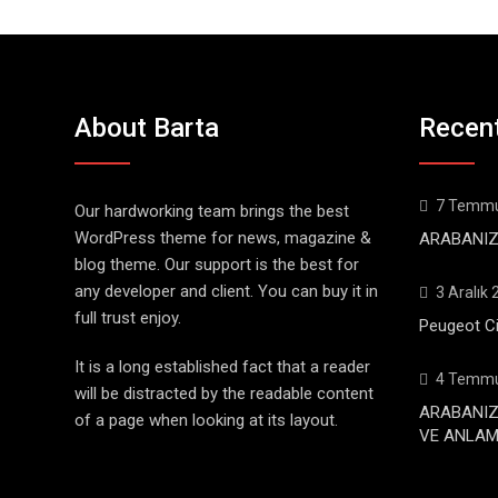
About Barta
Recen
7 Temmu
Our hardworking team brings the best
WordPress theme for news, magazine &
ARABANIZ
blog theme. Our support is the best for
any developer and client. You can buy it in
3 Aralık
full trust enjoy.
Peugeot Ci
It is a long established fact that a reader
4 Temmu
will be distracted by the readable content
ARABANIZ
of a page when looking at its layout.
VE ANLAML