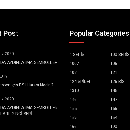
t Post
Popular Categories
z 2020
1 SERİSİ
100 SERİS
DA AYDINLATMA SEMBOLLERİ
1007
106
107
121
 2019
124 SPİDER
126 BİS
troen için BSI Hatası Nedir ?
1310
145
z 2020
146
147
DA AYDINLATMA SEMBOLLERİ
155
156
ARI -2’NCİ SERİ
159
164
166
190