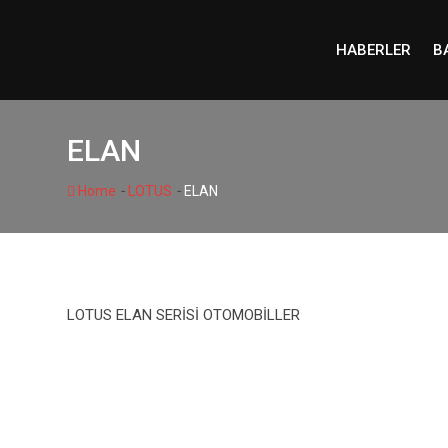
Skip
to
HABERLER
B
content
ELAN
-
-
Home
LOTUS
ELAN
LOTUS ELAN SERİSİ OTOMOBİLLER
1 SERİSİ