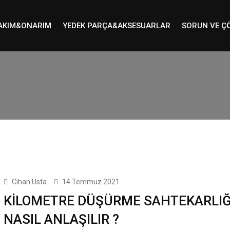
AKIM&ONARIM
YEDEK PARÇA&AKSESUARLAR
SORUN VE Ç
Cihan Usta
14 Temmuz 2021
KİLOMETRE DÜŞÜRME SAHTEKARLIĞ
NASIL ANLAŞILIR ?