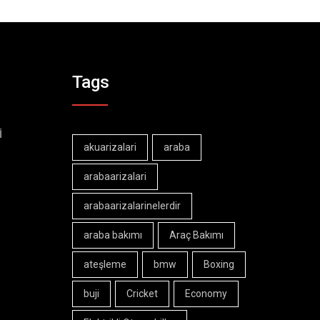
Tags
İ
akuarizalari
araba
arabaarizalari
arabaarizalarinelerdir
araba bakımı
Araç Bakımı
ateşleme
bmw
Boxing
buji
Cricket
Economy