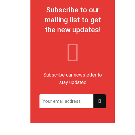
Subscribe to our
mailing list to get
the new updates!
Subscribe our newsletter to
stay updated