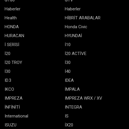
GT86
GTV
Haberler
Haberler
Health
HİBRİT ARABALAR
HONDA
Honda Civic
HURACAN
HYUNDAİ
İ SERİSİ
İ10
İ20
İ20 ACTİVE
İ20 TROY
İ30
İ30
İ40
ID.3
IDEA
IKCO
İMPALA
IMPREZA
IMPREZA WRX / XV
İNFİNİTİ
INTEGRA
International
IS
ISUZU
İX20