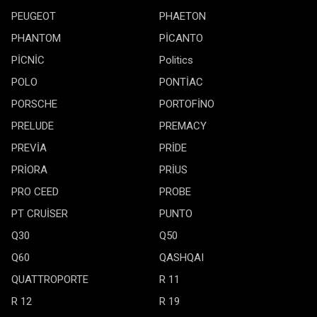
PEUGEOT
PHAETON
PHANTOM
PİCANTO
PİCNİC
Politics
POLO
PONTİAC
PORSCHE
PORTOFİNO
PRELUDE
PREMACY
PREVİA
PRİDE
PRİORA
PRİUS
PRO CEED
PROBE
PT CRUİSER
PUNTO
Q30
Q50
Q60
QASHQAI
QUATTROPORTE
R 11
R 12
R 19