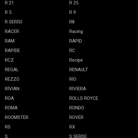
R 21
R 25
R 5
R 9
R SERİSİ
R8
RACER
Racing
RAM
RAPİD
RAPİDE
RC
RCZ
Recipe
REGAL
RENAULT
REZZO
RİO
RİVİAN
RİVİERA
ROA
ROLLS ROYCE
ROMA
RONDO
ROOMSTER
ROVER
RS
RX
S
S SERİSİ