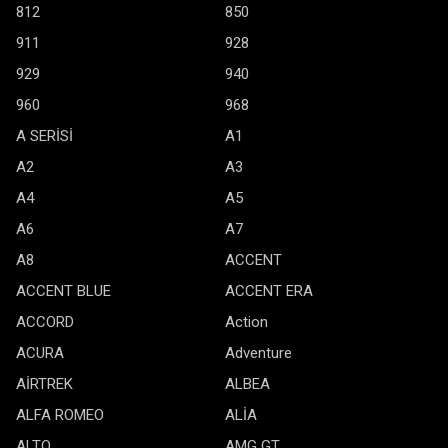
812
850
911
928
929
940
960
968
A SERİSİ
A1
A2
A3
A4
A5
A6
A7
A8
ACCENT
ACCENT BLUE
ACCENT ERA
ACCORD
Action
ACURA
Adventure
AİRTREK
ALBEA
ALFA ROMEO
ALİA
ALTO
AMG GT