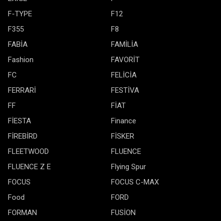
F-TYPE
F12
F355
F8
FABİA
FAMİLİA
Fashion
FAVORİT
FC
FELİCİA
FERRARİ
FESTİVA
FF
FİAT
FİESTA
Finance
FİREBİRD
FİSKER
FLEETWOOD
FLUENCE
FLUENCE Z E
Flying Spur
FOCUS
FOCUS C-MAX
Food
FORD
FORMAN
FUSİON