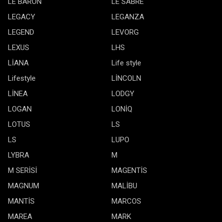
LE BARON
LE SABRE
LEGACY
LEGANZA
LEGEND
LEVORG
LEXUS
LHS
LİANA
Life style
Lifestyle
LİNCOLN
LİNEA
LODGY
LOGAN
LONİQ
LOTUS
LS
LS
LUPO
LYBRA
M
M SERİSİ
MAGENTİS
MAGNUM
MALİBU
MANTİS
MARCOS
MAREA
MARK