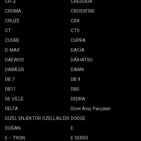
CR-Z
CRESSİDA
CROMA
CROSSFİRE
CRUZE
CRX
CT
CTS
CUORE
CUPRA
D-MAX
DACİA
DAEWOO
DAİHATSU
DAİMLER
DAWN
DB 7
DB 9
DB11
DBS
DE VİLLE
DEDRA
DELTA
Dizel Araç Parçaları
DİZEL ENJEKTÖR ÖZELLİKLERİ
DODGE
DOĞAN
E
E – TRON
E SERİSİ