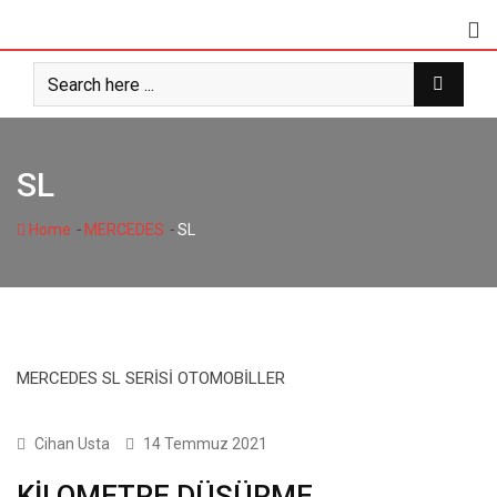
Skip
to
content
SL
-
-
Home
MERCEDES
SL
MERCEDES SL SERİSİ OTOMOBİLLER
1 SERİSİ
Cihan Usta
14 Temmuz 2021
KİLOMETRE DÜŞÜRME