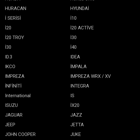
HURACAN
HYUNDAİ
İ SERİSİ
İ10
İ20
İ20 ACTİVE
İ20 TROY
İ30
İ30
İ40
ID.3
IDEA
IKCO
İMPALA
IMPREZA
IMPREZA WRX / XV
İNFİNİTİ
INTEGRA
International
IS
ISUZU
İX20
JAGUAR
JAZZ
JEEP
JETTA
JOHN COOPER
JUKE