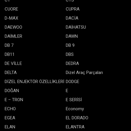
CT
CTS
CUORE
CUPRA
D-MAX
DACİA
DAEWOO
DAİHATSU
DAİMLER
DAWN
DB 7
DB 9
DB11
DBS
DE VİLLE
DEDRA
DELTA
Dizel Araç Parçaları
DİZEL ENJEKTÖR ÖZELLİKLERİ
DODGE
DOĞAN
E
E – TRON
E SERİSİ
ECHO
Economy
EGEA
EL DORADO
ELAN
ELANTRA