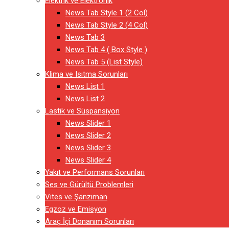
Elektrik ve Elektronik
News Tab Style 1 (2 Col)
News Tab Style 2 (4 Col)
News Tab 3
News Tab 4 ( Box Style )
News Tab 5 (List Style)
Klima ve Isıtma Sorunları
News List 1
News List 2
Lastik ve Süspansiyon
News Slider 1
News Slider 2
News Slider 3
News Slider 4
Yakıt ve Performans Sorunları
Ses ve Gürültü Problemleri
Vites ve Şanzıman
Egzoz ve Emisyon
Araç İçi Donanım Sorunları