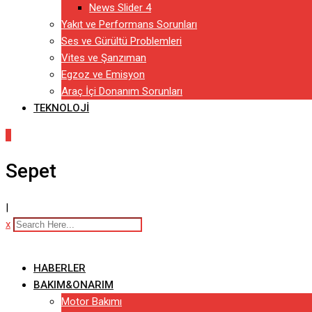
News Slider 4
Yakıt ve Performans Sorunları
Ses ve Gürültü Problemleri
Vites ve Şanzıman
Egzoz ve Emisyon
Araç İçi Donanım Sorunları
TEKNOLOJI
0
Sepet
|
x
HABERLER
BAKIM&ONARIM
Motor Bakımı