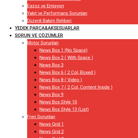
Egzoz ve Emisyon
Yakıt ve Performans Sorunları
Düzenli Bakım Rehberi
YEDEK PARÇA&AKSESUARLAR
SORUN VE ÇÖZÜMLER
Motor Sorunları
News Box 1 (No Space)
News Box 2 ( With Space )
News Box 3
News Box 6 ( 2 Col, Boxed )
News Box 8 ( Video )
News Box 7 ( 2 Col, Content Inside )
News Box 9
News Box Style 10
News Box Style 13 (List)
Fren Sorunları
News Grid 1
News Grid 2