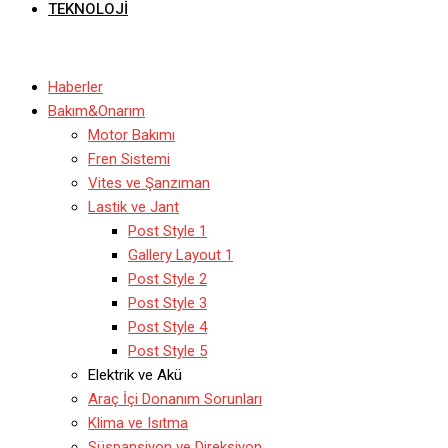
TEKNOLOJI
Haberler
Bakım&Onarım
Motor Bakımı
Fren Sistemi
Vites ve Şanzıman
Lastik ve Jant
Post Style 1
Gallery Layout 1
Post Style 2
Post Style 3
Post Style 4
Post Style 5
Elektrik ve Akü
Araç İçi Donanım Sorunları
Klima ve Isıtma
Süspansiyon ve Direksiyon