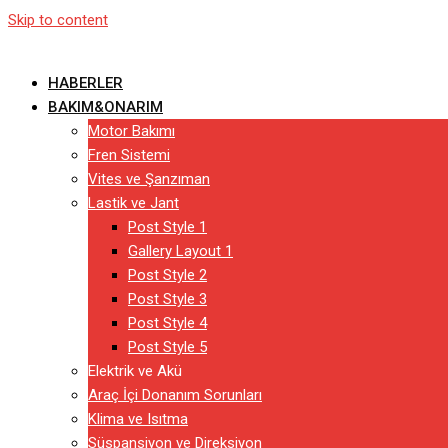
Skip to content
HABERLER
BAKIM&ONARIM
Motor Bakımı
Fren Sistemi
Vites ve Şanzıman
Lastik ve Jant
Post Style 1
Gallery Layout 1
Post Style 2
Post Style 3
Post Style 4
Post Style 5
Elektrik ve Akü
Araç İçi Donanım Sorunları
Klima ve Isıtma
Süspansiyon ve Direksiyon