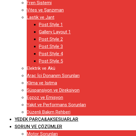
Fren Sistemi
Vites ve Şanzıman
Lastik ve Jant
Post Style 1
Gallery Layout 1
Post Style 2
Post Style 3
Post Style 4
Post Style 5
Elektrik ve Akü
Araç İçi Donanım Sorunları
Klima ve Isıtma
Süspansiyon ve Direksiyon
Egzoz ve Emisyon
Yakıt ve Performans Sorunları
Düzenli Bakım Rehberi
YEDEK PARÇA&AKSESUARLAR
SORUN VE ÇÖZÜMLER
Motor Sorunları