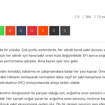
0
384
15 mi
edIn
Whatsapp
StumbleUpon
Tumblr
Pinterest
Reddit
Share
Print
via
Email
 bir yoludur. Çok portlu sistemlerde, her silindir kendi yakıt dozunu alı
n her silindir için hava/yakıt oranı hızla değiştirilebilir. EFI ayrıca so
i ve performansı iyileştirir. Ama bazen işler ters gider.
meden tereddüt, kabarma ve çalışmamalara kadar her şeyi kapsar. Örneğ
akıt miktarını sınırlayarak normalden daha zayıf bir yakıt karışımına 
hidrokarbon (HC) emisyonlarında artışa neden olabilir.
kontrol döngüsünün bir parçası olduğu için, soğutma sıvısı sensörü 
leyebilir. Her zaman soğuk yazan bir soğutma sıvısı sensörü, motorun ka
 düşük yakıt ekonomisine neden olur. Ölü bir oksijen sensörü aynı etki