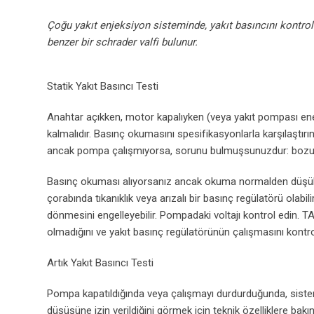
Çoğu yakıt enjeksiyon sisteminde, yakıt basıncını kontro
benzer bir schrader valfi bulunur.
Statik Yakıt Basıncı Testi
Anahtar açıkken, motor kapalıyken (veya yakıt pompası enerji
kalmalıdır. Basınç okumasını spesifikasyonlarla karşılaştır
ancak pompa çalışmıyorsa, sorunu bulmuşsunuzdur: bozuk
Basınç okuması alıyorsanız ancak okuma normalden düşükse,
çorabında tıkanıklık veya arızalı bir basınç regülatörü olabi
dönmesini engelleyebilir. Pompadaki voltajı kontrol edin. T
olmadığını ve yakıt basınç regülatörünün çalışmasını kontro
Artık Yakıt Basıncı Testi
Pompa kapatıldığında veya çalışmayı durdurduğunda, sistem 
düşüşüne izin verildiğini görmek için teknik özelliklere bakı