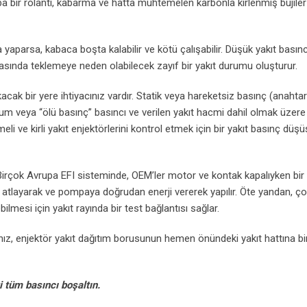
a bir rölanti, kabarma ve hatta muhtemelen karbonla kirlenmiş bujiler
yaparsa, kabaca boşta kalabilir ve kötü çalışabilir. Düşük yakıt basınc
asında teklemeye neden olabilecek zayıf bir yakıt durumu oluşturur.
acak bir yere ihtiyacınız vardır. Statik veya hareketsiz basınç (anahtar
um veya “ölü basınç” basıncı ve verilen yakıt hacmi dahil olmak üzere b
meli ve kirli yakıt enjektörlerini kontrol etmek için bir yakıt basınç düşü
r. Birçok Avrupa EFI sisteminde, OEM’ler motor ve kontak kapalıyken bir 
ni atlayarak ve pompaya doğrudan enerji vererek yapılır. Öte yandan, ço
ilmesi için yakıt rayında bir test bağlantısı sağlar.
anız, enjektör yakıt dağıtım borusunun hemen önündeki yakıt hattına bi
 tüm basıncı boşaltın.