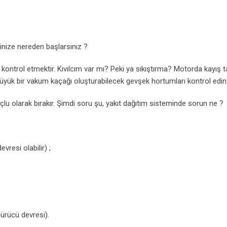
inize nereden başlarsınız ?
kontrol etmektir. Kıvılcım var mı? Peki ya sıkıştırma? Motorda kayış tah
üyük bir vakum kaçağı oluşturabilecek gevşek hortumları kontrol edin
suçlu olarak bırakır. Şimdi soru şu, yakıt dağıtım sisteminde sorun ne ?
resi olabilir) ;
sürücü devresi).