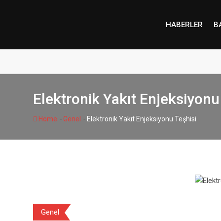
Skip
to
HABERLER
B
content
Elektronik Yakıt Enjeksiyonu
-
-
Home
Genel
Elektronik Yakıt Enjeksiyonu Teşhisi
Genel