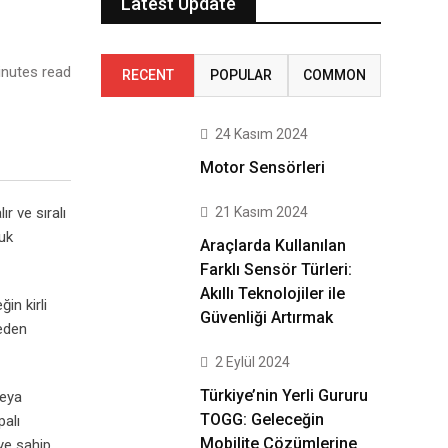
Latest Update
nutes read
RECENT
POPULAR
COMMON
24 Kasım 2024
Motor Sensörleri
21 Kasım 2024
r ve sıralı
ğuk
Araçlarda Kullanılan
Farklı Sensör Türleri:
Akıllı Teknolojiler ile
in kirli
Güvenliği Artırmak
neden
2 Eylül 2024
Türkiye’nin Yerli Gururu
veya
TOGG: Geleceğin
palı
Mobilite Çözümlerine
ye sahip