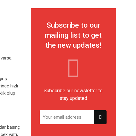
Subscribe to our
mailing list to get
the new updates!
 varsa
iriş
ince hızlı
Subscribe our newsletter to
lık olup
stay updated
adar basınç
çek valfi,