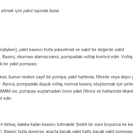
l etmek için yakıt rayında buna
liyken), yakıt basıncı hızla yükselmeli ve sabit bir değerde sabit
ın. Basınç okuması alamazsanız, pompadaki voltajı kontrol edin. Voltaj
 bir yakıt pompası.
 bunun nedeni zayıf bir pompa, yakıt hattında, filtrede veya depo g
lir. Ayrıca, pompadaki düşük voltaj, normal basınç oluşturmak için yeter
AMAM ise, pompayı suçlamadan önce yakıt filtresi ve hatlarında tıkanık
l edin.
birkaç dakika kalan basıncı tutmalıdır (belirli bir süre boyunca ne k
n). Basınç hızla düşerse, araçta kaçak yakıt hattı, kaçak yakıt pompası 