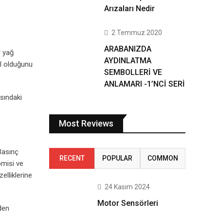
Arızaları Nedir
2 Temmuz 2020
ARABANIZDA
r yağ
AYDINLATMA
il olduğunu
SEMBOLLERİ VE
ANLAMARI -1’NCİ SERİ
sındaki
.
Most Reviews
 Basınç
RECENT
POPULAR
COMMON
omisi ve
elliklerine
24 Kasım 2024
Motor Sensörleri
den