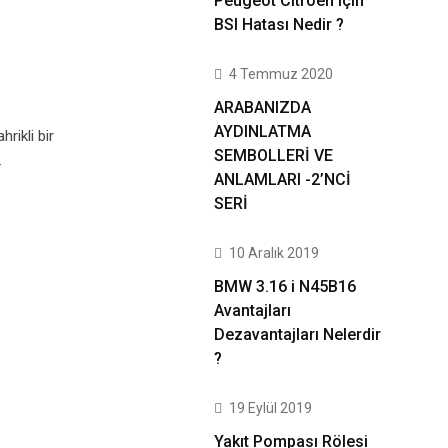
Peugeot Citroen için
BSI Hatası Nedir ?
4 Temmuz 2020
ARABANIZDA
AYDINLATMA
rikli bir
SEMBOLLERİ VE
.
ANLAMLARI -2’NCİ
SERİ
10 Aralık 2019
BMW 3.16 i N45B16
Avantajları
Dezavantajları Nelerdir
?
19 Eylül 2019
Yakıt Pompası Rölesi