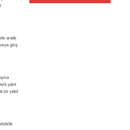
r
lir aralık
veya giriş
lışma
rli yakıt
ı bir yakıt
ilirlik