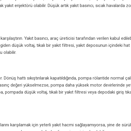
 yakıt enjektörü olabilir. Düşük artık yakıt basıncı, sıcak havalarda zo
şılaştırın. Yakıt basıncı, araç üreticisi tarafından verilen kabul edilebi
en düşük voltaj, tıkalı bir yakıt filtresi, yakıt deposunun içindeki hat 
olabilir.
. Dönüş hattı sıkıştırılarak kapatıldığında, pompa rölantide normal ça
en basınç değeri yükselmezse, pompa daha yüksek motor devirlerinde yete
pompada düşük voltaj, tıkalı bir yakıt filtresi veya depodaki giriş tıkal
ını karşılamak için yeterli yakıt hacmi sağlayamıyorsa, yine de sürüleb