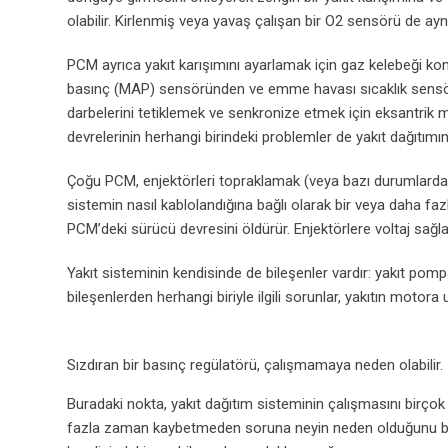
olabilir. Kirlenmiş veya yavaş çalışan bir O2 sensörü de aynı 
PCM ayrıca yakıt karışımını ayarlamak için gaz kelebeği k
basınç (MAP) sensöründen ve emme havası sıcaklık sensörler
darbelerini tetiklemek ve senkronize etmek için eksantrik 
devrelerinin herhangi birindeki problemler de yakıt dağıtımını 
Çoğu PCM, enjektörleri topraklamak (veya bazı durumlarda en
sistemin nasıl kablolandığına bağlı olarak bir veya daha faz
PCM’deki sürücü devresini öldürür. Enjektörlere voltaj sağla
Yakıt sisteminin kendisinde de bileşenler vardır: yakıt pompas
bileşenlerden herhangi biriyle ilgili sorunlar, yakıtın motor
Sızdıran bir basınç regülatörü, çalışmamaya neden olabilir.
Buradaki nokta, yakıt dağıtım sisteminin çalışmasını birçok
fazla zaman kaybetmeden soruna neyin neden olduğunu bulma