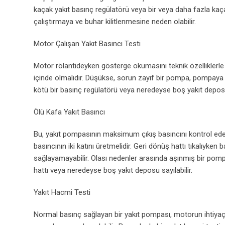
kaçak yakıt basınç regülatörü veya bir veya daha fazla kaçak
çalıştırmaya ve buhar kilitlenmesine neden olabilir.
Motor Çalışan Yakıt Basıncı Testi
Motor rölantideyken gösterge okumasını teknik özelliklerle kar
içinde olmalıdır. Düşükse, sorun zayıf bir pompa, pompaya gid
kötü bir basınç regülatörü veya neredeyse boş yakıt deposu 
Ölü Kafa Yakıt Basıncı
Bu, yakıt pompasının maksimum çıkış basıncını kontrol eder
basıncının iki katını üretmelidir. Geri dönüş hattı tıkalıyk
sağlayamayabilir. Olası nedenler arasında aşınmış bir pompa, 
hattı veya neredeyse boş yakıt deposu sayılabilir.
Yakıt Hacmi Testi
Normal basınç sağlayan bir yakıt pompası, motorun ihtiyaçlar