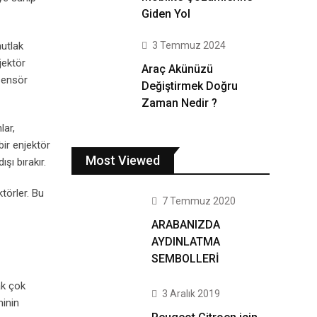
Giden Yol
3 Temmuz 2024
utlak
jektör
Araç Akünüzü
 sensör
Değiştirmek Doğru
Zaman Nedir ?
lar,
bir enjektör
Most Viewed
şı bırakır.
ktörler. Bu
7 Temmuz 2020
ARABANIZDA
AYDINLATMA
SEMBOLLERİ
ak çok
3 Aralık 2019
minin