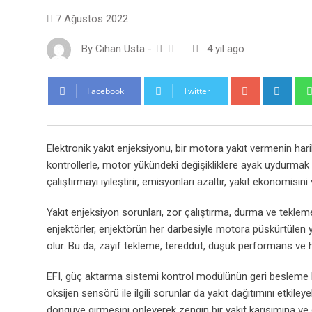
7 Ağustos 2022
By
Cihan Usta
-
4 yıl ago
Google+
Link
Facebook
Twitter
Elektronik yakıt enjeksiyonu, bir motora yakıt vermenin harika
kontrollerle, motor yükündeki değişikliklere ayak uydurmak içi
çalıştırmayı iyileştirir, emisyonları azaltır, yakıt ekonomisin
Yakıt enjeksiyon sorunları, zor çalıştırma, durma ve tekle
enjektörler, enjektörün her darbesiyle motora püskürtülen y
olur. Bu da, zayıf tekleme, tereddüt, düşük performans ve 
EFI, güç aktarma sistemi kontrol modülünün geri besleme 
oksijen sensörü ile ilgili sorunlar da yakıt dağıtımını etki
döngüye girmesini önleyerek zengin bir yakıt karışımına ve