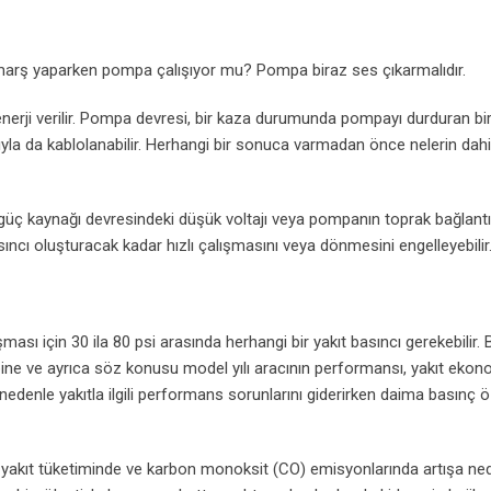
or marş yaparken pompa çalışıyor mu? Pompa biraz ses çıkarmalıdır.
nerji verilir. Pompa devresi, bir kaza durumunda pompayı durduran bi
ığıyla da kablolanabilir. Herhangi bir sonuca varmadan önce nelerin dah
 güç kaynağı devresindeki düşük voltajı veya pompanın toprak bağlantı
sıncı oluşturacak kadar hızlı çalışmasını veya dönmesini engelleyebilir
ası için 30 ila 80 psi arasında herhangi bir yakıt basıncı gerekebilir.
pine ve ayrıca söz konusu model yılı aracının performansı, yakıt ekon
edenle yakıtla ilgili performans sorunlarını giderirken daima basınç öz
u, yakıt tüketiminde ve karbon monoksit (CO) emisyonlarında artışa ne