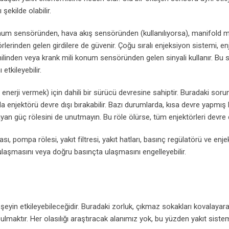
şekilde olabilir.
onum sensöründen, hava akış sensöründen (kullanılıyorsa), manifold m
inden gelen girdilere de güvenir. Çoğu sıralı enjeksiyon sistemi, en
milinden veya krank mili konum sensöründen gelen sinyali kullanır. Bu
etkileyebilir.
erji vermek) için dahili bir sürücü devresine sahiptir. Buradaki sorun
la enjektörü devre dışı bırakabilir. Bazı durumlarda, kısa devre yapmış 
yan güç rölesini de unutmayın. Bu röle ölürse, tüm enjektörleri devre dı
ı, pompa rölesi, yakıt filtresi, yakıt hatları, basınç regülatörü ve enje
a ulaşmasını veya doğru basınçta ulaşmasını engelleyebilir.
 şeyin etkileyebileceğidir. Buradaki zorluk, çıkmaz sokakları kovalayar
ktır. Her olasılığı araştıracak alanımız yok, bu yüzden yakıt siste