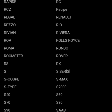
RAPİDE
RC
RCZ
Recipe
REGAL
RENAULT
REZZO
RİO
RİVİAN
RİVİERA
ROA
ROLLS ROYCE
ROMA
RONDO
ROOMSTER
ROVER
RS
RX
S
S SERİSİ
S-COUPE
S-MAX
S-TYPE
S2000
S40
S60
S70
S80
S90
SAAB