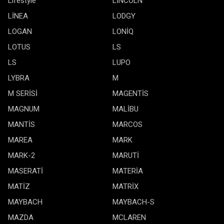
Lifestyle
LİNCOLN
LİNEA
LODGY
LOGAN
LONİQ
LOTUS
LS
LS
LUPO
LYBRA
M
M SERİSİ
MAGENTİS
MAGNUM
MALİBU
MANTİS
MARCOS
MAREA
MARK
MARK-2
MARUTİ
MASERATİ
MATERİA
MATİZ
MATRİX
MAYBACH
MAYBACH-S
MAZDA
MCLAREN