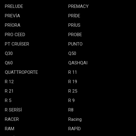
PRELUDE
PREMACY
PREVİA
PRİDE
PRİORA
PRİUS
PRO CEED
PROBE
PT CRUİSER
PUNTO
Q30
Q50
Q60
QASHQAI
QUATTROPORTE
R 11
R 12
R 19
R 21
R 25
R 5
R 9
R SERİSİ
R8
RACER
Racing
RAM
RAPİD