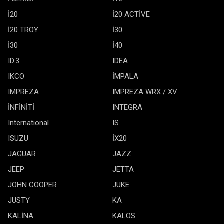
İ20
İ20 ACTİVE
İ20 TROY
İ30
İ30
İ40
ID.3
IDEA
IKCO
İMPALA
IMPREZA
IMPREZA WRX / XV
İNFİNİTİ
INTEGRA
International
IS
ISUZU
İX20
JAGUAR
JAZZ
JEEP
JETTA
JOHN COOPER
JUKE
JUSTY
KA
KALİNA
KALOS