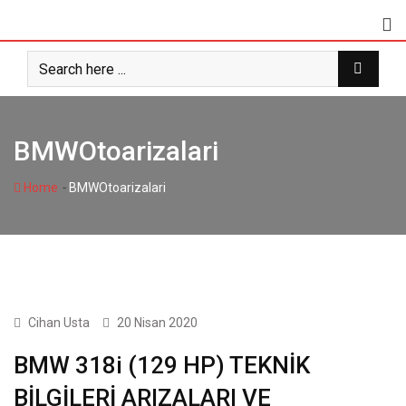
Skip
to
content
BMWOtoarizalari
-
Home
BMWOtoarizalari
BMW
Cihan Usta
20 Nisan 2020
BMW 318i (129 HP) TEKNİK
BİLGİLERİ ARIZALARI VE