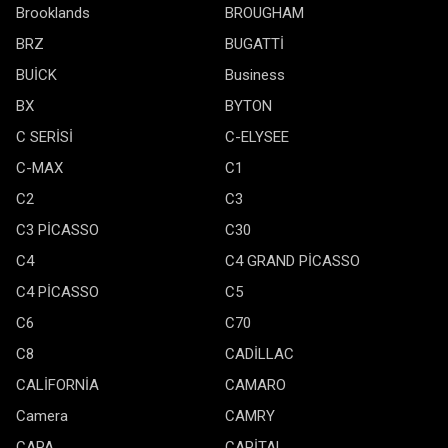
Brooklands
BROUGHAM
BRZ
BUGATTİ
BUİCK
Business
BX
BYTON
C SERİSİ
C-ELYSEE
C-MAX
C1
C2
C3
C3 PİCASSO
C30
C4
C4 GRAND PİCASSO
C4 PİCASSO
C5
C6
C70
C8
CADİLLAC
CALİFORNİA
CAMARO
Camera
CAMRY
CAPA
CAPİTAL