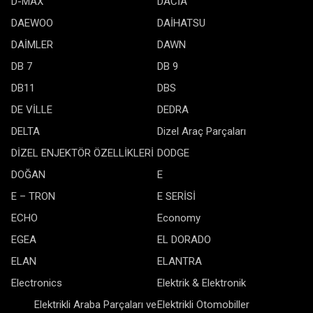
D-MAX
DACİA
DAEWOO
DAİHATSU
DAİMLER
DAWN
DB 7
DB 9
DB11
DBS
DE VİLLE
DEDRA
DELTA
Dizel Araç Parçaları
DİZEL ENJEKTÖR ÖZELLİKLERİ
DODGE
DOĞAN
E
E – TRON
E SERİSİ
ECHO
Economy
EGEA
EL DORADO
ELAN
ELANTRA
Electronics
Elektrik & Elektronik
Elektrikli Araba Parçaları ve
Elektrikli Otomobiller