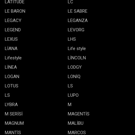
LATİTUDE
LC
LE BARON
LE SABRE
LEGACY
LEGANZA
LEGEND
LEVORG
LEXUS
LHS
LİANA
Life style
Lifestyle
LİNCOLN
LİNEA
LODGY
LOGAN
LONİQ
LOTUS
LS
LS
LUPO
LYBRA
M
M SERİSİ
MAGENTİS
MAGNUM
MALİBU
MANTİS
MARCOS