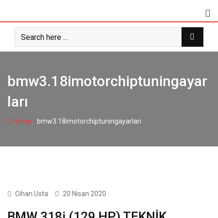
Skip
to
content
bmw3.18imotorchiptuningayar
ları
-
Home
bmw3.18imotorchiptuningayarları
BMW
Cihan Usta
20 Nisan 2020
BMW 318i (129 HP) TEKNİK