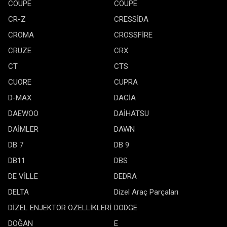
COUPE
COUPE
CR-Z
CRESSİDA
CROMA
CROSSFİRE
CRUZE
CRX
CT
CTS
CUORE
CUPRA
D-MAX
DACİA
DAEWOO
DAİHATSU
DAİMLER
DAWN
DB 7
DB 9
DB11
DBS
DE VİLLE
DEDRA
DELTA
Dizel Araç Parçaları
DİZEL ENJEKTÖR ÖZELLİKLERİ
DODGE
DOĞAN
E