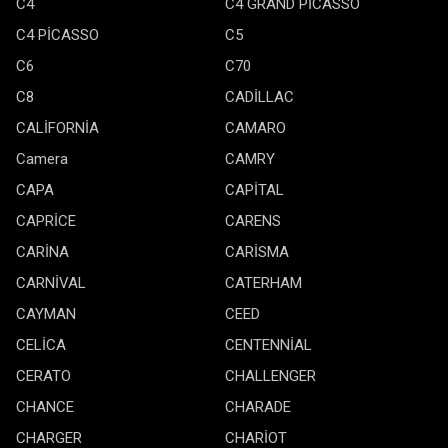
C4
C4 GRAND PİCASSO
C4 PİCASSO
C5
C6
C70
C8
CADİLLAC
CALİFORNİA
CAMARO
Camera
CAMRY
CAPA
CAPİTAL
CAPRİCE
CARENS
CARİNA
CARİSMA
CARNİVAL
CATERHAM
CAYMAN
CEED
CELİCA
CENTENNİAL
CERATO
CHALLENGER
CHANCE
CHARADE
CHARGER
CHARİOT