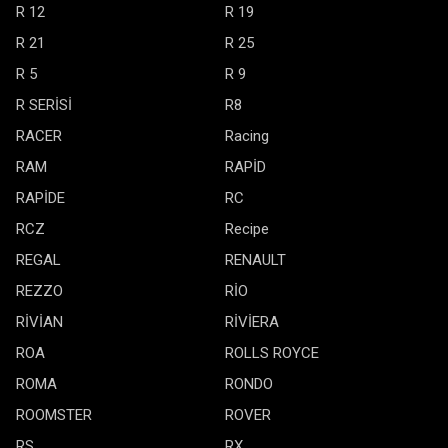
R 12
R 19
R 21
R 25
R 5
R 9
R SERİSİ
R8
RACER
Racing
RAM
RAPİD
RAPİDE
RC
RCZ
Recipe
REGAL
RENAULT
REZZO
RİO
RİVİAN
RİVİERA
ROA
ROLLS ROYCE
ROMA
RONDO
ROOMSTER
ROVER
RS
RX