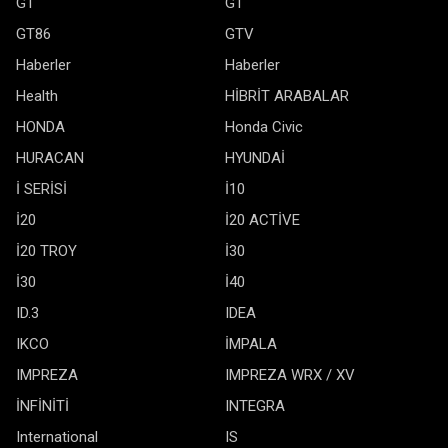
GT
GT
GT86
GTV
Haberler
Haberler
Health
HİBRİT ARABALAR
HONDA
Honda Civic
HURACAN
HYUNDAİ
İ SERİSİ
İ10
İ20
İ20 ACTİVE
İ20 TROY
İ30
İ30
İ40
ID.3
IDEA
IKCO
İMPALA
IMPREZA
IMPREZA WRX / XV
İNFİNİTİ
INTEGRA
International
IS