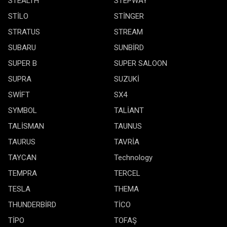
STEALTH
STEPWAY
STİLO
STİNGER
STRATUS
STREAM
SUBARU
SUNBİRD
SUPER B
SUPER SALOON
SUPRA
SUZUKİ
SWİFT
SX4
SYMBOL
TALİANT
TALİSMAN
TAUNUS
TAURUS
TAVRİA
TAYCAN
Technology
TEMPRA
TERCEL
TESLA
THEMA
THUNDERBİRD
TİCO
TİPO
TOFAŞ