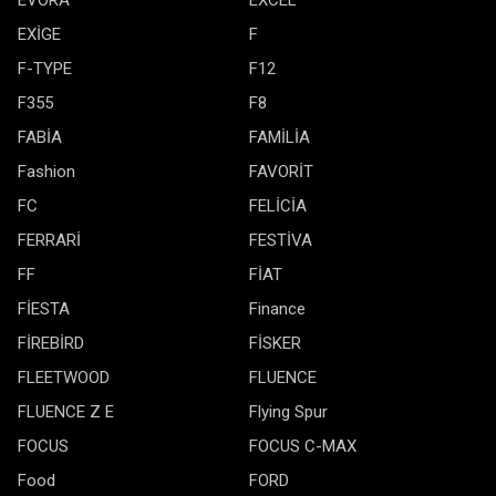
EVORA
EXCEL
EXİGE
F
F-TYPE
F12
F355
F8
FABİA
FAMİLİA
Fashion
FAVORİT
FC
FELİCİA
FERRARİ
FESTİVA
FF
FİAT
FİESTA
Finance
FİREBİRD
FİSKER
FLEETWOOD
FLUENCE
FLUENCE Z E
Flying Spur
FOCUS
FOCUS C-MAX
Food
FORD