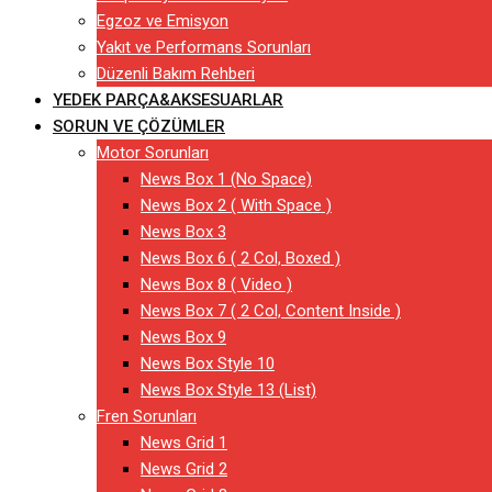
Egzoz ve Emisyon
Yakıt ve Performans Sorunları
Düzenli Bakım Rehberi
YEDEK PARÇA&AKSESUARLAR
SORUN VE ÇÖZÜMLER
Motor Sorunları
News Box 1 (No Space)
News Box 2 ( With Space )
News Box 3
News Box 6 ( 2 Col, Boxed )
News Box 8 ( Video )
News Box 7 ( 2 Col, Content Inside )
News Box 9
News Box Style 10
News Box Style 13 (List)
Fren Sorunları
News Grid 1
News Grid 2