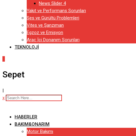
News Slider 4
Yakıt ve Performans Sorunları
Ses ve Gürültü Problemleri
Vites ve Şanzıman
Egzoz ve Emisyon
Araç İçi Donanım Sorunları
TEKNOLOJI
0
Sepet
|
x
HABERLER
BAKIM&ONARIM
Motor Bakımı