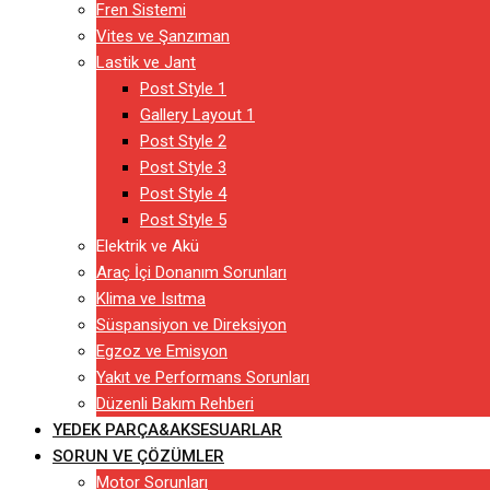
Fren Sistemi
Vites ve Şanzıman
Lastik ve Jant
Post Style 1
Gallery Layout 1
Post Style 2
Post Style 3
Post Style 4
Post Style 5
Elektrik ve Akü
Araç İçi Donanım Sorunları
Klima ve Isıtma
Süspansiyon ve Direksiyon
Egzoz ve Emisyon
Yakıt ve Performans Sorunları
Düzenli Bakım Rehberi
YEDEK PARÇA&AKSESUARLAR
SORUN VE ÇÖZÜMLER
Motor Sorunları