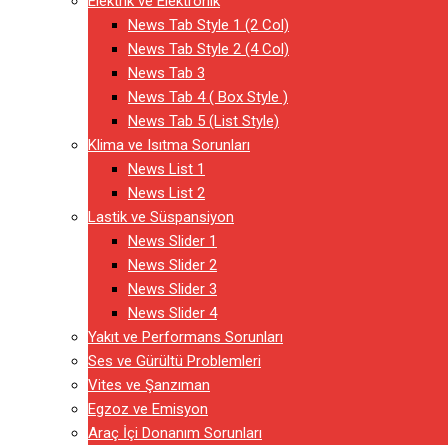
Elektrik ve Elektronik
News Tab Style 1 (2 Col)
News Tab Style 2 (4 Col)
News Tab 3
News Tab 4 ( Box Style )
News Tab 5 (List Style)
Klima ve Isıtma Sorunları
News List 1
News List 2
Lastik ve Süspansiyon
News Slider 1
News Slider 2
News Slider 3
News Slider 4
Yakıt ve Performans Sorunları
Ses ve Gürültü Problemleri
Vites ve Şanzıman
Egzoz ve Emisyon
Araç İçi Donanım Sorunları