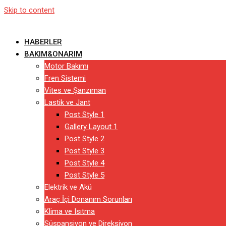
Skip to content
HABERLER
BAKIM&ONARIM
Motor Bakımı
Fren Sistemi
Vites ve Şanzıman
Lastik ve Jant
Post Style 1
Gallery Layout 1
Post Style 2
Post Style 3
Post Style 4
Post Style 5
Elektrik ve Akü
Araç İçi Donanım Sorunları
Klima ve Isıtma
Süspansiyon ve Direksiyon