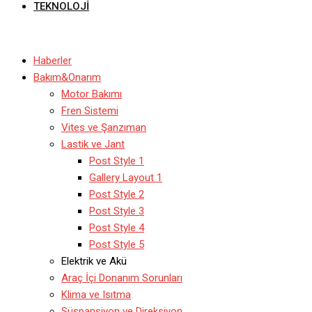
TEKNOLOJI
Haberler
Bakım&Onarım
Motor Bakımı
Fren Sistemi
Vites ve Şanzıman
Lastik ve Jant
Post Style 1
Gallery Layout 1
Post Style 2
Post Style 3
Post Style 4
Post Style 5
Elektrik ve Akü
Araç İçi Donanım Sorunları
Klima ve Isıtma
Süspansiyon ve Direksiyon