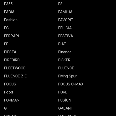
F355
F8
FABİA
FAMİLİA
Fashion
FAVORİT
FC
FELİCİA
FERRARİ
FESTİVA
FF
FİAT
FİESTA
Finance
FİREBİRD
FİSKER
FLEETWOOD
FLUENCE
FLUENCE Z E
Flying Spur
FOCUS
FOCUS C-MAX
Food
FORD
FORMAN
FUSİON
G
GALANT