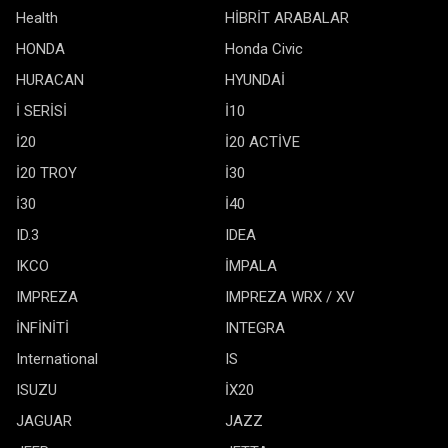
Health
HİBRİT ARABALAR
HONDA
Honda Civic
HURACAN
HYUNDAİ
İ SERİSİ
İ10
İ20
İ20 ACTİVE
İ20 TROY
İ30
İ30
İ40
ID.3
IDEA
IKCO
İMPALA
IMPREZA
IMPREZA WRX / XV
İNFİNİTİ
INTEGRA
International
IS
ISUZU
İX20
JAGUAR
JAZZ