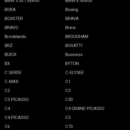
BMW 3.30 İ SERİSİ
BMW 6 SERİSİ
BORA
Boxing
BOXSTER
BRAVA
BRAVO
Brera
Brooklands
BROUGHAM
BRZ
BUGATTİ
BUİCK
Business
BX
BYTON
C SERİSİ
C-ELYSEE
C-MAX
C1
C2
C3
C3 PİCASSO
C30
C4
C4 GRAND PİCASSO
C4 PİCASSO
C5
C6
C70