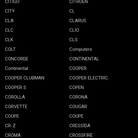
CİTİGO
CİTROEN
CİTY
CL
CLA
CLARUS
CLC
CLİO
CLK
CLS
COLT
Computers
CONCORDE
CONTİNENTAL
Continental
COOPER
COOPER CLUBMAN
COOPER ELECTRİC
COOPER S
COPEN
COROLLA
CORONA
CORVETTE
COUGAR
COUPE
COUPE
CR-Z
CRESSİDA
CROMA
CROSSFİRE