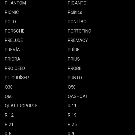
PHANTOM
PİCANTO
PİCNİC
Politics
POLO
PONTİAC
PORSCHE
PORTOFİNO
PRELUDE
PREMACY
PREVİA
PRİDE
PRİORA
PRİUS
PRO CEED
PROBE
PT CRUİSER
PUNTO
Q30
Q50
Q60
QASHQAI
QUATTROPORTE
R 11
R 12
R 19
R 21
R 25
R 5
R 9