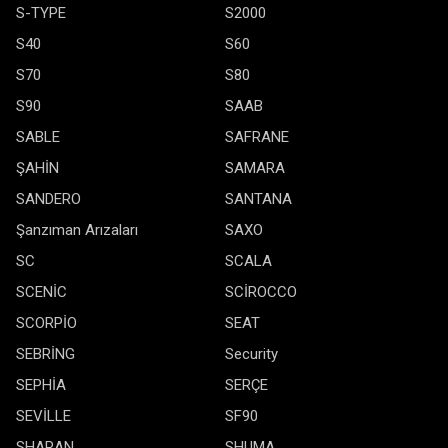
S-TYPE
S2000
S40
S60
S70
S80
S90
SAAB
SABLE
SAFRANE
ŞAHİN
SAMARA
SANDERO
SANTANA
Şanzıman Arızaları
SAXO
SC
SCALA
SCENİC
SCİROCCO
SCORPİO
SEAT
SEBRİNG
Security
SEPHİA
SERÇE
SEVİLLE
SF90
SHARAN
SHUMA