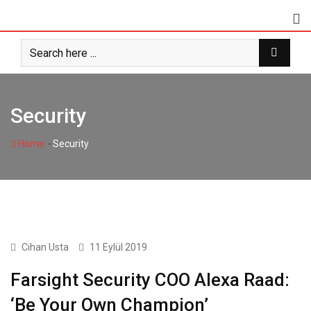
Skip
to
content
Security
-
Home
Security
INTERNATIONAL
Cihan Usta
11 Eylül 2019
Farsight Security COO Alexa Raad:
‘Be Your Own Champion’