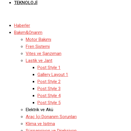
TEKNOLOJI
Haberler
Bakım&Onarım
Motor Bakımı
Fren Sistemi
Vites ve Şanzıman
Lastik ve Jant
Post Style 1
Gallery Layout 1
Post Style 2
Post Style 3
Post Style 4
Post Style 5
Elektrik ve Akü
Araç İçi Donanım Sorunları
Klima ve Isıtma
Süspansiyon ve Direksiyon