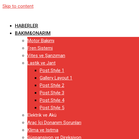
Skip to content
HABERLER
BAKIM&ONARIM
Motor Bakımı
Fren Sistemi
Vites ve Şanzıman
Lastik ve Jant
Post Style 1
Gallery Layout 1
Post Style 2
Post Style 3
Post Style 4
Post Style 5
Elektrik ve Akü
Araç İçi Donanım Sorunları
Klima ve Isıtma
Süspansiyon ve Direksiyon