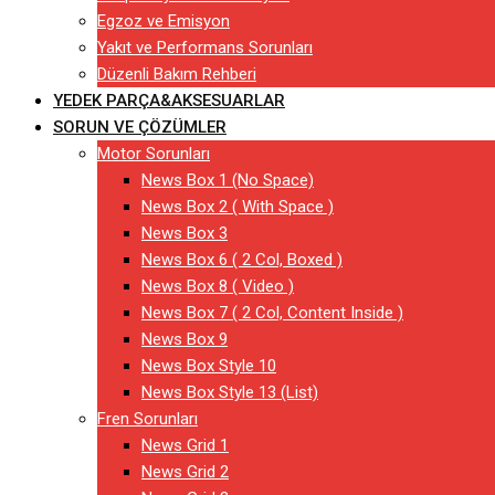
Egzoz ve Emisyon
Yakıt ve Performans Sorunları
Düzenli Bakım Rehberi
YEDEK PARÇA&AKSESUARLAR
SORUN VE ÇÖZÜMLER
Motor Sorunları
News Box 1 (No Space)
News Box 2 ( With Space )
News Box 3
News Box 6 ( 2 Col, Boxed )
News Box 8 ( Video )
News Box 7 ( 2 Col, Content Inside )
News Box 9
News Box Style 10
News Box Style 13 (List)
Fren Sorunları
News Grid 1
News Grid 2