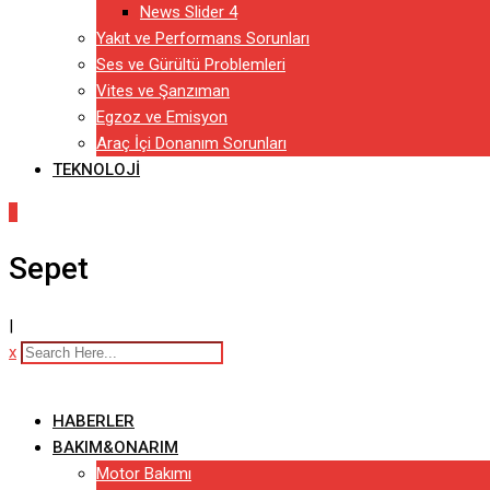
News Slider 4
Yakıt ve Performans Sorunları
Ses ve Gürültü Problemleri
Vites ve Şanzıman
Egzoz ve Emisyon
Araç İçi Donanım Sorunları
TEKNOLOJI
0
Sepet
|
x
HABERLER
BAKIM&ONARIM
Motor Bakımı