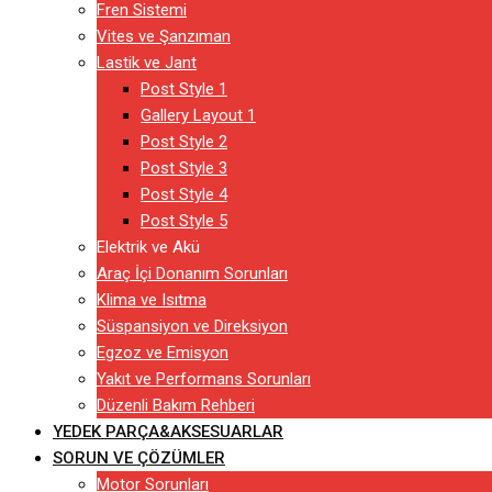
Fren Sistemi
Vites ve Şanzıman
Lastik ve Jant
Post Style 1
Gallery Layout 1
Post Style 2
Post Style 3
Post Style 4
Post Style 5
Elektrik ve Akü
Araç İçi Donanım Sorunları
Klima ve Isıtma
Süspansiyon ve Direksiyon
Egzoz ve Emisyon
Yakıt ve Performans Sorunları
Düzenli Bakım Rehberi
YEDEK PARÇA&AKSESUARLAR
SORUN VE ÇÖZÜMLER
Motor Sorunları