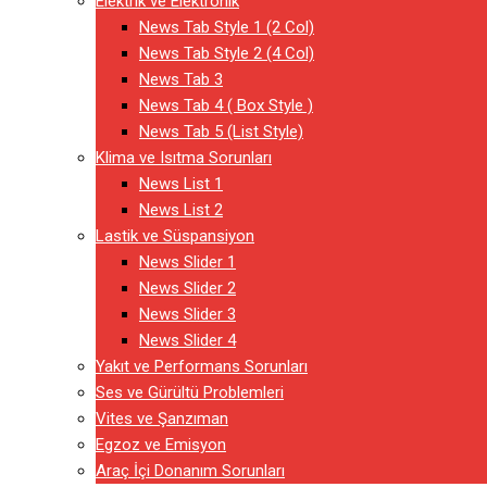
Elektrik ve Elektronik
News Tab Style 1 (2 Col)
News Tab Style 2 (4 Col)
News Tab 3
News Tab 4 ( Box Style )
News Tab 5 (List Style)
Klima ve Isıtma Sorunları
News List 1
News List 2
Lastik ve Süspansiyon
News Slider 1
News Slider 2
News Slider 3
News Slider 4
Yakıt ve Performans Sorunları
Ses ve Gürültü Problemleri
Vites ve Şanzıman
Egzoz ve Emisyon
Araç İçi Donanım Sorunları