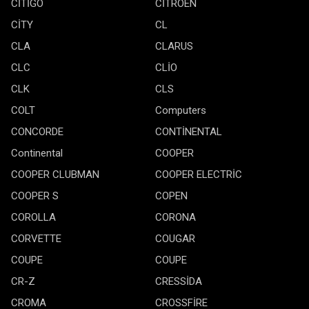
CİTİGO
CİTROEN
CİTY
CL
CLA
CLARUS
CLC
CLİO
CLK
CLS
COLT
Computers
CONCORDE
CONTİNENTAL
Continental
COOPER
COOPER CLUBMAN
COOPER ELECTRİC
COOPER S
COPEN
COROLLA
CORONA
CORVETTE
COUGAR
COUPE
COUPE
CR-Z
CRESSİDA
CROMA
CROSSFİRE