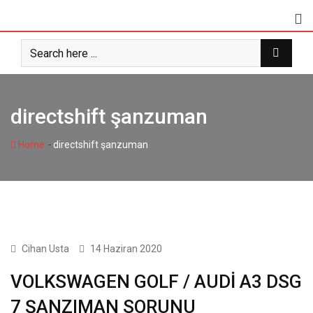
Skip
to
content
directshift şanzuman
-
Home
directshift şanzuman
GENEL
Cihan Usta
14 Haziran 2020
VOLKSWAGEN GOLF / AUDİ A3 DSG
7 ŞANZIMAN SORUNU