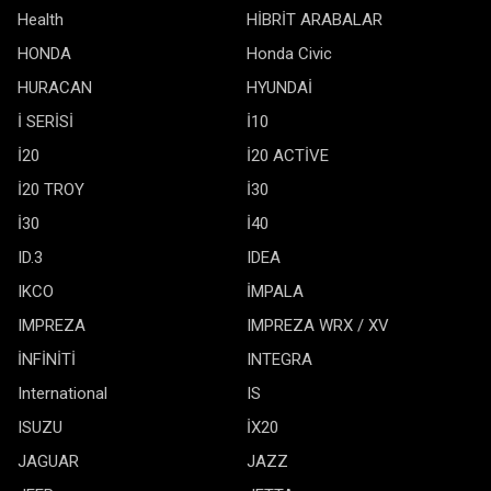
Health
HİBRİT ARABALAR
HONDA
Honda Civic
HURACAN
HYUNDAİ
İ SERİSİ
İ10
İ20
İ20 ACTİVE
İ20 TROY
İ30
İ30
İ40
ID.3
IDEA
IKCO
İMPALA
IMPREZA
IMPREZA WRX / XV
İNFİNİTİ
INTEGRA
International
IS
ISUZU
İX20
JAGUAR
JAZZ