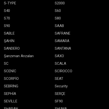
S-TYPE
S2000
S40
S60
S70
S80
S90
SAAB
SABLE
SAFRANE
ŞAHİN
SAMARA
SANDERO
SANTANA
Şanzıman Arızaları
SAXO
SC
SCALA
SCENİC
SCİROCCO
SCORPİO
SEAT
SEBRİNG
Security
SEPHİA
SERÇE
SEVİLLE
SF90
SHARAN
SHUMA