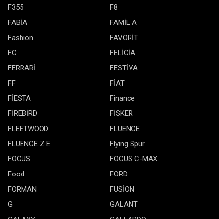
F355
F8
FABİA
FAMİLİA
Fashion
FAVORİT
FC
FELİCİA
FERRARİ
FESTİVA
FF
FİAT
FİESTA
Finance
FİREBİRD
FİSKER
FLEETWOOD
FLUENCE
FLUENCE Z E
Flying Spur
FOCUS
FOCUS C-MAX
Food
FORD
FORMAN
FUSİON
G
GALANT