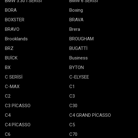
BMW 3.30 İ SERİSİ
BMW 6 SERİSİ
BORA
Boxing
BOXSTER
BRAVA
BRAVO
Brera
Brooklands
BROUGHAM
BRZ
BUGATTİ
BUİCK
Business
BX
BYTON
C SERİSİ
C-ELYSEE
C-MAX
C1
C2
C3
C3 PİCASSO
C30
C4
C4 GRAND PİCASSO
C4 PİCASSO
C5
C6
C70