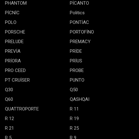
PHANTOM
PİCANTO
PİCNİC
Politics
POLO
PONTİAC
PORSCHE
PORTOFİNO
PRELUDE
PREMACY
PREVİA
PRİDE
PRİORA
PRİUS
PRO CEED
PROBE
PT CRUİSER
PUNTO
Q30
Q50
Q60
QASHQAI
QUATTROPORTE
R 11
R 12
R 19
R 21
R 25
R 5
R 9