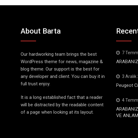
About Barta
Recen
7 Temm
Our hardworking team brings the best
WordPress theme for news, magazine &
ARABANIZ
blog theme. Our support is the best for
any developer and client. You can buy it in
3 Aralık
full trust enjoy.
Peugeot Ci
It is a long established fact that a reader
4 Temm
will be distracted by the readable content
ARABANIZ
of a page when looking at its layout.
VE ANLAML