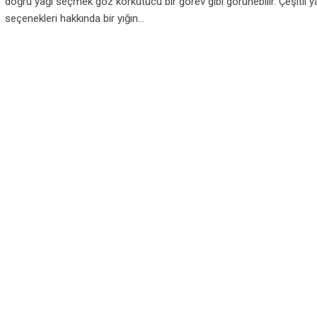
doğru yağı seçmek göz korkutucu bir görev gibi görünebilir. Çeşitli y
seçenekleri hakkında bir yığın…