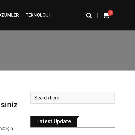
0
|
ÖZÜMLER
TEKNOLOJI
siniz
Latest Update
ız için