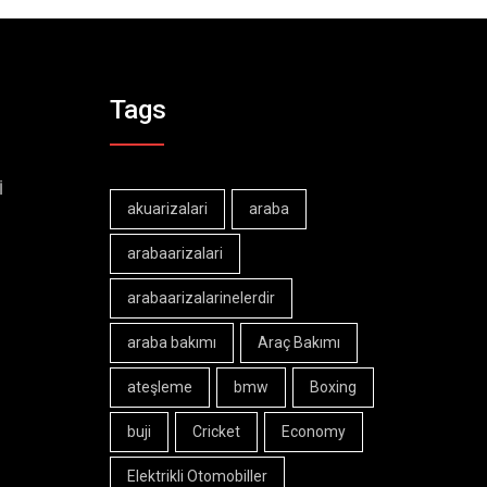
Tags
İ
akuarizalari
araba
arabaarizalari
arabaarizalarinelerdir
araba bakımı
Araç Bakımı
ateşleme
bmw
Boxing
buji
Cricket
Economy
Elektrikli Otomobiller