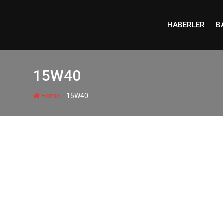
Skip
to
HABERLER
B
content
15W40
-
Home
15W40
GENEL