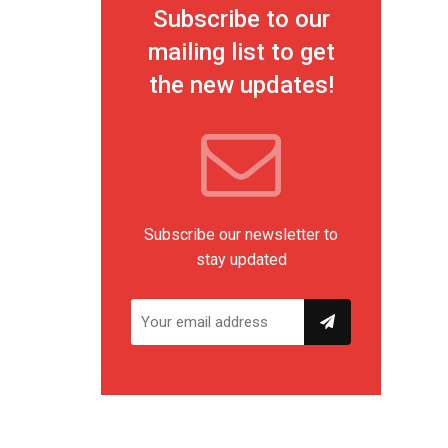
Subscribe to our
mailing list to get
the new updates!
Subscribe our newsletter to
stay updated