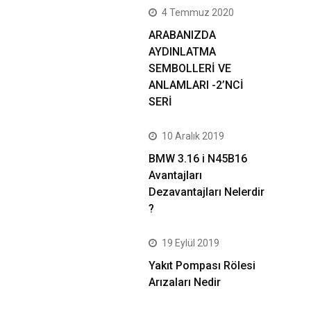
4 Temmuz 2020
ARABANIZDA
AYDINLATMA
SEMBOLLERİ VE
ANLAMLARI -2’NCİ
SERİ
10 Aralık 2019
BMW 3.16 i N45B16
Avantajları
Dezavantajları Nelerdir
?
19 Eylül 2019
Yakıt Pompası Rölesi
Arızaları Nedir