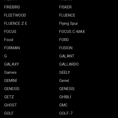
FİREBİRD
FİSKER
FLEETWOOD
FLUENCE
FLUENCE Z E
Flying Spur
FOCUS
FOCUS C-MAX
Food
FORD
FORMAN
FUSİON
G
GALANT
GALAXY
GALLARDO
Games
GEELY
GEMİNİ
Genel
GENESİS
GENESİS
GETZ
GHİBLİ
GHOST
GMC
GOLF
GOLF-7