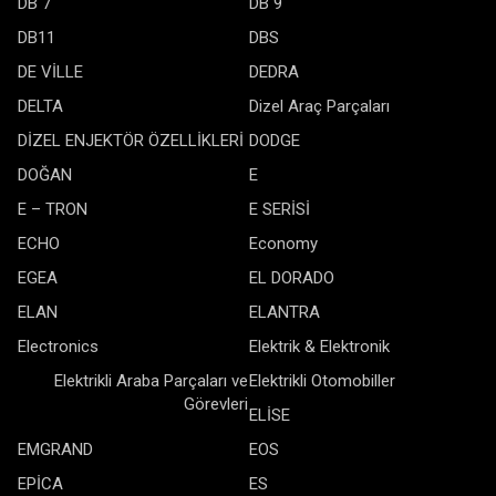
DB 7
DB 9
DB11
DBS
DE VİLLE
DEDRA
DELTA
Dizel Araç Parçaları
DİZEL ENJEKTÖR ÖZELLİKLERİ
DODGE
DOĞAN
E
E – TRON
E SERİSİ
ECHO
Economy
EGEA
EL DORADO
ELAN
ELANTRA
Electronics
Elektrik & Elektronik
Elektrikli Araba Parçaları ve
Elektrikli Otomobiller
Görevleri
ELİSE
EMGRAND
EOS
EPİCA
ES