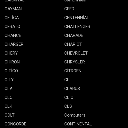
CARNİVAL
CATERHAM
CAYMAN
CEED
CELİCA
CENTENNİAL
CERATO
CHALLENGER
CHANCE
CHARADE
CHARGER
CHARİOT
CHERY
CHEVROLET
CHİRON
CHRYSLER
CİTİGO
CİTROEN
CİTY
CL
CLA
CLARUS
CLC
CLİO
CLK
CLS
COLT
Computers
CONCORDE
CONTİNENTAL