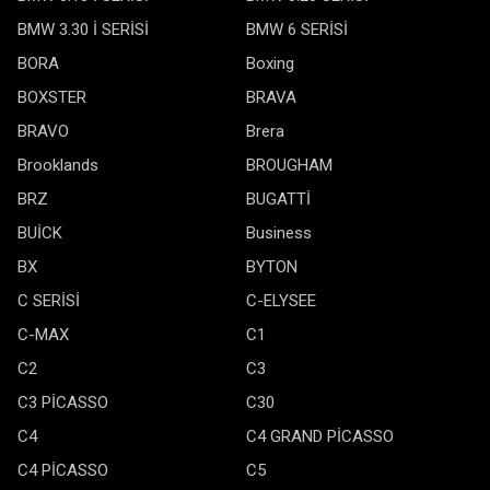
BMW 3.30 İ SERİSİ
BMW 6 SERİSİ
BORA
Boxing
BOXSTER
BRAVA
BRAVO
Brera
Brooklands
BROUGHAM
BRZ
BUGATTİ
BUİCK
Business
BX
BYTON
C SERİSİ
C-ELYSEE
C-MAX
C1
C2
C3
C3 PİCASSO
C30
C4
C4 GRAND PİCASSO
C4 PİCASSO
C5