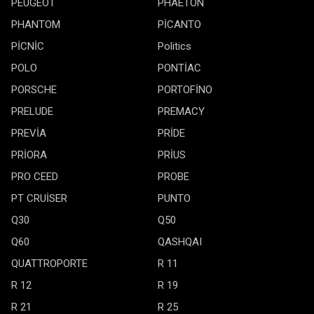
PEUGEOT
PHAETON
PHANTOM
PİCANTO
PİCNİC
Politics
POLO
PONTİAC
PORSCHE
PORTOFİNO
PRELUDE
PREMACY
PREVİA
PRİDE
PRİORA
PRİUS
PRO CEED
PROBE
PT CRUİSER
PUNTO
Q30
Q50
Q60
QASHQAI
QUATTROPORTE
R 11
R 12
R 19
R 21
R 25