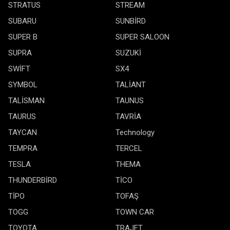
STRATUS
STREAM
SUBARU
SUNBİRD
SUPER B
SUPER SALOON
SUPRA
SUZUKİ
SWİFT
SX4
SYMBOL
TALİANT
TALİSMAN
TAUNUS
TAURUS
TAVRİA
TAYCAN
Technology
TEMPRA
TERCEL
TESLA
THEMA
THUNDERBİRD
TİCO
TİPO
TOFAŞ
TOGG
TOWN CAR
TOYOTA
TRAJET