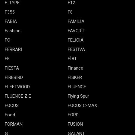
F-TYPE
F12
F355
F8
FABİA
FAMİLİA
Fashion
FAVORİT
FC
FELİCİA
FERRARİ
FESTİVA
FF
FİAT
FİESTA
Finance
FİREBİRD
FİSKER
FLEETWOOD
FLUENCE
FLUENCE Z E
Flying Spur
FOCUS
FOCUS C-MAX
Food
FORD
FORMAN
FUSİON
G
GALANT