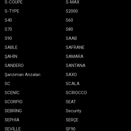
S-COUPE
S-MAX
S-TYPE
S2000
S40
S60
S70
S80
S90
SAAB
SABLE
SAFRANE
ŞAHİN
SAMARA
SANDERO
SANTANA
Şanzıman Arızaları
SAXO
SC
SCALA
SCENİC
SCİROCCO
SCORPİO
SEAT
SEBRİNG
Security
SEPHİA
SERÇE
SEVİLLE
SF90