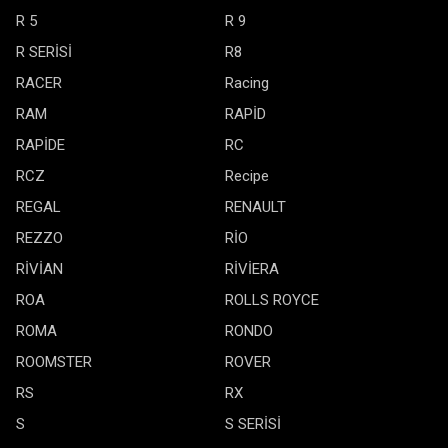
R 5
R 9
R SERİSİ
R8
RACER
Racing
RAM
RAPİD
RAPİDE
RC
RCZ
Recipe
REGAL
RENAULT
REZZO
RİO
RİVİAN
RİVİERA
ROA
ROLLS ROYCE
ROMA
RONDO
ROOMSTER
ROVER
RS
RX
S
S SERİSİ