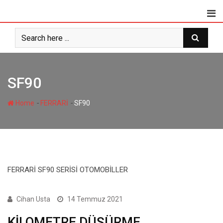
Skip
to
content
SF90
-
-
Home
FERRARİ
SF90
FERRARİ SF90 SERİSİ OTOMOBİLLER
1 SERİSİ
Cihan Usta
14 Temmuz 2021
KİLOMETRE DÜŞÜRME