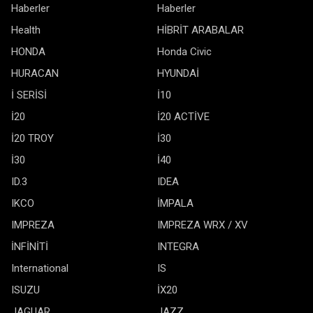
Haberler
Haberler
Health
HİBRİT ARABALAR
HONDA
Honda Civic
HURACAN
HYUNDAİ
İ SERİSİ
İ10
İ20
İ20 ACTİVE
İ20 TROY
İ30
İ30
İ40
ID.3
IDEA
IKCO
İMPALA
IMPREZA
IMPREZA WRX / XV
İNFİNİTİ
INTEGRA
International
IS
ISUZU
İX20
JAGUAR
JAZZ