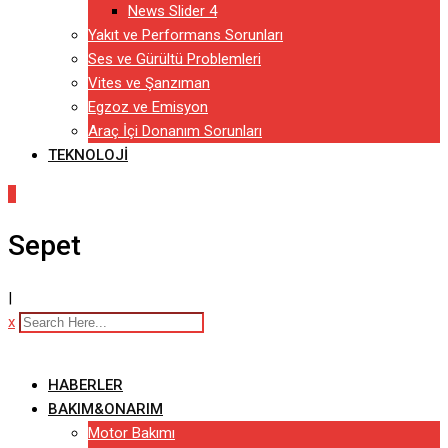
News Slider 4
Yakıt ve Performans Sorunları
Ses ve Gürültü Problemleri
Vites ve Şanzıman
Egzoz ve Emisyon
Araç İçi Donanım Sorunları
TEKNOLOJI
0
Sepet
|
x
HABERLER
BAKIM&ONARIM
Motor Bakımı