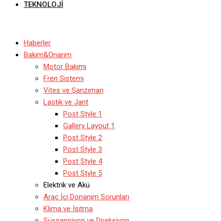
TEKNOLOJI
Haberler
Bakım&Onarım
Motor Bakımı
Fren Sistemi
Vites ve Şanzıman
Lastik ve Jant
Post Style 1
Gallery Layout 1
Post Style 2
Post Style 3
Post Style 4
Post Style 5
Elektrik ve Akü
Araç İçi Donanım Sorunları
Klima ve Isıtma
Süspansiyon ve Direksiyon