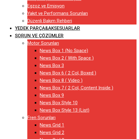
Egzoz ve Emisyon
Yakıt ve Performans Sorunları
Düzenli Bakım Rehberi
YEDEK PARÇA&AKSESUARLAR
SORUN VE ÇÖZÜMLER
Motor Sorunları
News Box 1 (No Space)
News Box 2 ( With Space )
News Box 3
News Box 6 ( 2 Col, Boxed )
News Box 8 ( Video )
News Box 7 ( 2 Col, Content Inside )
News Box 9
News Box Style 10
News Box Style 13 (List)
Fren Sorunları
News Grid 1
News Grid 2