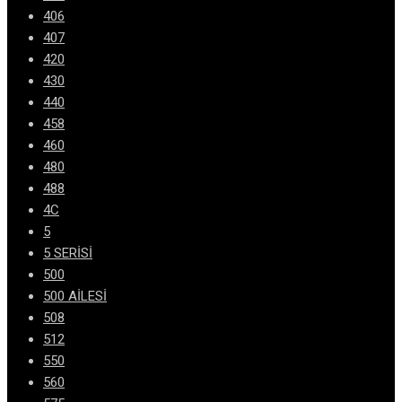
406
407
420
430
440
458
460
480
488
4C
5
5 SERİSİ
500
500 AİLESİ
508
512
550
560