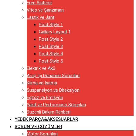
Fren Sistemi
Vites ve Şanzıman
Lastik ve Jant
Post Style 1
Gallery Layout 1
Post Style 2
Post Style 3
Post Style 4
Post Style 5
Elektrik ve Akü
Araç İçi Donanım Sorunları
Klima ve Isıtma
Süspansiyon ve Direksiyon
Egzoz ve Emisyon
Yakıt ve Performans Sorunları
Düzenli Bakım Rehberi
YEDEK PARÇA&AKSESUARLAR
SORUN VE ÇÖZÜMLER
Motor Sorunları