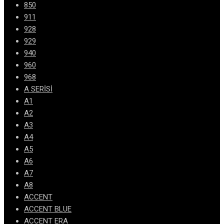
850
911
928
929
940
960
968
A SERİSİ
A1
A2
A3
A4
A5
A6
A7
A8
ACCENT
ACCENT BLUE
ACCENT ERA