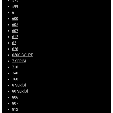
575
599
6
600
605
607
612
62
626
650S COUPE
7 SERİSİ
718
740
760
8 SERİSİ
80 SERİSİ
806
807
812