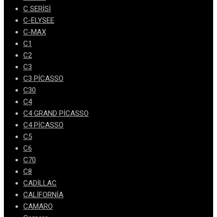
C SERİSİ
C-ELYSEE
C-MAX
C1
C2
C3
C3 PİCASSO
C30
C4
C4 GRAND PİCASSO
C4 PİCASSO
C5
C6
C70
C8
CADİLLAC
CALİFORNİA
CAMARO