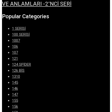
VE ANLAMLARI -2’NCİ SERİ
Popular Categories
1 SERİSİ
100 SERİSİ
1007
106
107
121
124 SPİDER
126 BİS
1310
145
146
147
155
156