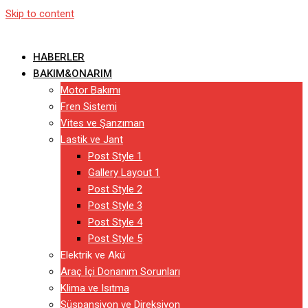
Skip to content
HABERLER
BAKIM&ONARIM
Motor Bakımı
Fren Sistemi
Vites ve Şanzıman
Lastik ve Jant
Post Style 1
Gallery Layout 1
Post Style 2
Post Style 3
Post Style 4
Post Style 5
Elektrik ve Akü
Araç İçi Donanım Sorunları
Klima ve Isıtma
Süspansiyon ve Direksiyon