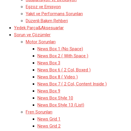
Egzoz ve Emisyon
Yakıt ve Performans Sorunları
Düzenli Bakım Rehberi
Yedek Parça&Aksesuarlar
Sorun ve Çözümler
Motor Sorunları
News Box 1 (No Space)
News Box 2 ( With Space )
News Box 3
News Box 6 ( 2 Col, Boxed )
News Box 8 ( Video )
News Box 7 ( 2 Col, Content Inside )
News Box 9
News Box Style 10
News Box Style 13 (List)
Fren Sorunları
News Grid 1
News Grid 2